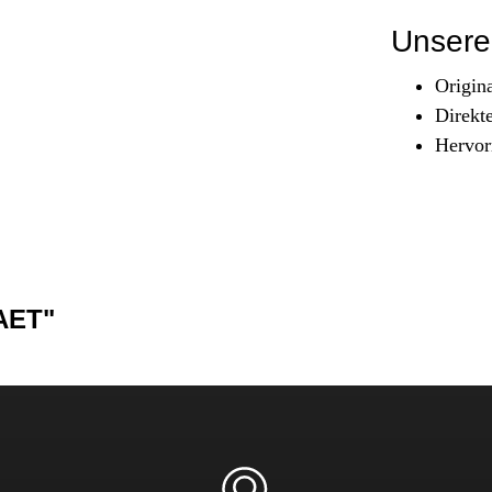
Sicherheit & Pannenhilfe
Unsere 
nd Zubehör
Origin
Direkt
Hervor
AET"