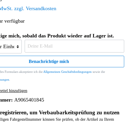
Altern. Antriebe/Energieumw.
Home & Living
 MwSt. zzgl. Versandkosten
Frontautomatgetriebe
r verfügbar
Koffer, Taschen & Lederwaren
Kraftstoffanlage
Geldbörsen
Fahrgestell-/Hilfsrahmen
Telematik
ige mich, sobald das Produkt wieder auf Lager ist.
Handyhüllen
Ölbehälter
Dashcam
Handtaschen und Shopper
Assistenzsysteme
Alle Kategorien
Koffer
Mobilkommunikation
Benachrichtige mich
smart
Rucksäcke
Entertainment
es Formulars akzeptiere ich die
Allgemeinen Geschäftsbedingungen
sowie die
Zubehör
Business
Navigation
mungen
.
Brabus Zubehör
ttel hinzufügen
Räder / Reifen
mmer:
A9065401845
Teileart
registrieren, um Verbaubarkeitsprüfung zu nutzen
elligen Fahrgestellnummer können Sie prüfen, ob der Artikel zu Ihrem