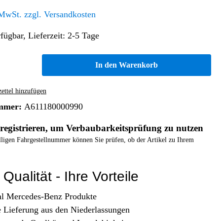
Altern. Antriebe/Energieumw.
Home & Living
 MwSt. zzgl. Versandkosten
Frontautomatgetriebe
fügbar, Lieferzeit: 2-5 Tage
Koffer, Taschen & Lederwaren
Kraftstoffanlage
Geldbörsen
Fahrgestell-/Hilfsrahmen
Telematik
In den Warenkorb
Handyhüllen
Ölbehälter
Dashcam
Handtaschen und Shopper
Assistenzsysteme
Alle Kategorien
ttel hinzufügen
Koffer
Mobilkommunikation
mmer:
A611180000990
smart
Rucksäcke
Entertainment
registrieren, um Verbaubarkeitsprüfung zu nutzen
Zubehör
Business
Navigation
elligen Fahrgestellnummer können Sie prüfen, ob der Artikel zu Ihrem
Brabus Zubehör
Räder / Reifen
Qualität - Ihre Vorteile
Teileart
al Mercedes-Benz Produkte
e Lieferung aus den Niederlassungen