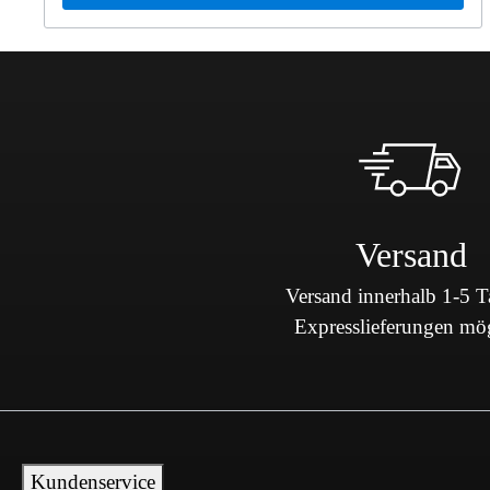
Limousine203006 C 240 Limousine203007 C 200 CDI
Limousine BCA203008 C 240 4MATIC Limousine203016 C
270 CDI Limousine203204 C 230 KOMPRESSOR
Limousine203206 C 220 T CDI203207 C 220 CDI T-
Modell203208 C 220 d T-Modell203216 C 270 TCDI203706
CL 220 CDI203707 CLC 200 CDI Sportcoupé BCA203708
CLC 220 CDI Sportcoupé RL204006 C 200 CDI LIM.204007
C200CDI204008 C220CDI204207 C200TCDI204208
C220TCDI209308 CLK 220 CDI Coupé209316 CLK 270 CDI
Coupé BCA210007 VW210016 E 270 CDI Limousine210206 E
220 T CDI210216 E 270 T CDI210606 E 250 D210616 E 270
CDI-T-MODELL211004 E 200 KOMPRESSOR
Versand
Limousine211006 E220CDI211007 E 200 CDI Limousine
BCA211008 E220CDI211016 E270CDI211206 E 220 T CDI
BCA211207 E 320 CDI T211208 E 220 CDI T-Modell211216 E
Versand innerhalb 1-5 
270 T CDI211606 E 220 FG CDI Fahrgestell lang211608 E 220
Expresslieferungen mö
FG CDI Fahrgestell lang211616 E 270 FG CDI Fahrgestell
lang463322 G 270 CDI STKU463323 G 270CDI 4X4
2850904612 416 4X2 3550906613 Vertrauen Sie auf Mercedes-
Benz Originalteile.
Kundenservice