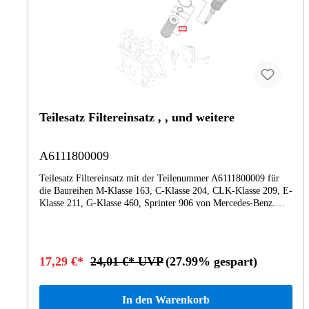
Teilesatz Filtereinsatz , , und weitere
A6111800009
Teilesatz Filtereinsatz mit der Teilenummer A6111800009 für
die Baureihen M-Klasse 163, C-Klasse 204, CLK-Klasse 209, E-
Klasse 211, G-Klasse 460, Sprinter 906 von Mercedes-Benz.
Dieses Mercedes-Benz Originalteil ist dem Bereich OELFILTER
UND OELKUEHLER zugeordnet. Technische Merkmale:
Details: Abmessungen: 12 x 7 x 7 cm Gewicht: 0.05kg Dieses
Teil ersetzt die Teilenummer A628180000964. Das Teilesatz
17,29 €*
24,01 €* UVP
(27.99% gespart)
Filtereinsatz A6111800009 wurde unter anderem verbaut in
folgenden Modellen 163113 VW T4 MULTIVAN202133 C 220
DIESEL TURBO202134 C 200 CDI Limousine202193 C 220 T
In den Warenkorb
CDI Esprit202194 C 200 T CDI203004 C 200 CDI