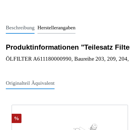
Office Essentials
VAN - Komfort
Licht
USB-Sticks
VAN - Schutz & Schonung
Kindersitze u
Trinkgefäße
Beschreibung
Herstellerangaben
Schlüsselanhänger
Alle Kategorien
Produktinformationen "Teilesatz Filte
ÖLFILTER A611180000990, Baureihe 203, 209, 204,
Originalteil Äquivalent
%