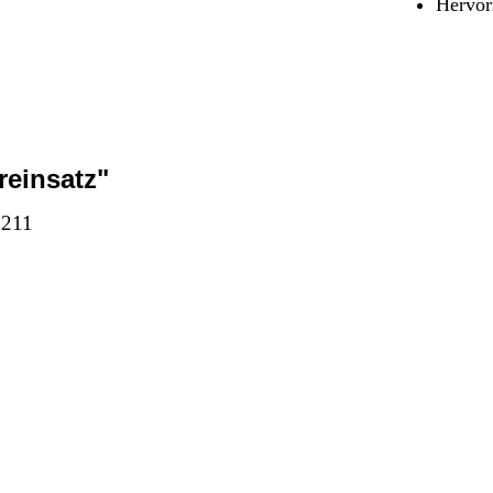
Hervor
Sicherheit & Pannenhilfe
nd Zubehör
reinsatz"
 211