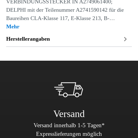
VERBINDUNGSSTECKER IN A2749061400;
DELPHI mit der Teilenummer A2741590142 für die
Baureihen CLA-Klasse 117, E-Klasse 213, B-…
Mehr
Herstellerangaben
Versand
Versand innerhalb 1-5 Tagen*
Expresslieferungen möglich