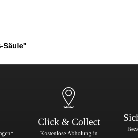
Sicherheit & Pannenhilfe
nd Zubehör
B-Säule"
Sic
Click & Collect
Beza
Tagen*
Kostenlose Abholung in