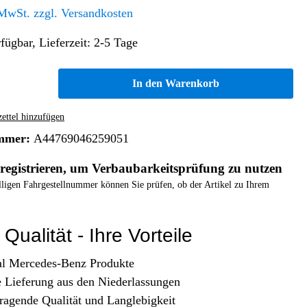
Altern. Antriebe/Energieumw.
Home & Living
 MwSt. zzgl. Versandkosten
Frontautomatgetriebe
fügbar, Lieferzeit: 2-5 Tage
Koffer, Taschen & Lederwaren
Kraftstoffanlage
Geldbörsen
Fahrgestell-/Hilfsrahmen
Telematik
In den Warenkorb
Handyhüllen
Ölbehälter
Dashcam
Handtaschen und Shopper
Assistenzsysteme
Alle Kategorien
ttel hinzufügen
Koffer
Mobilkommunikation
mmer:
A44769046259051
smart
Rucksäcke
Entertainment
registrieren, um Verbaubarkeitsprüfung zu nutzen
Zubehör
Business
Navigation
elligen Fahrgestellnummer können Sie prüfen, ob der Artikel zu Ihrem
Brabus Zubehör
Räder / Reifen
Qualität - Ihre Vorteile
Teileart
al Mercedes-Benz Produkte
e Lieferung aus den Niederlassungen
ragende Qualität und Langlebigkeit