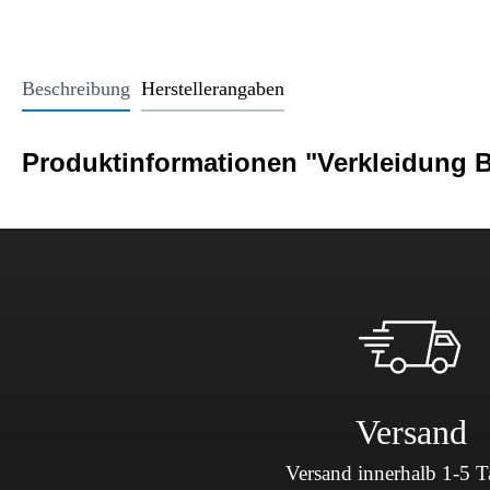
Office Essentials
VAN - Komfort
Licht
USB-Sticks
VAN - Schutz & Schonung
Kindersitze u
Trinkgefäße
Beschreibung
Herstellerangaben
Schlüsselanhänger
Alle Kategorien
Produktinformationen "Verkleidung 
Versand
Versand innerhalb 1-5 