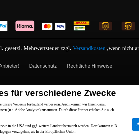
kl. gesetzl. Mehrwertsteuer zzgl.
Versandkosten
,wenn nicht a
Anbieter)
Datenschutz
Rechtliche Hinweise
es für verschiedene Zwecke
 unsere Webseite fortlaufend verbessern. Auch können wir Ihnen damit
tnern (u.a. Adobe Analytics) zusammen. Durch diese Partner erhalten Sie auch
Zwecke in die USA und ggf. weitere Länder übermittelt werden. Dort könnten z. B.
dagegen vorzugehen, als in der Europäischen Union.