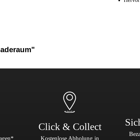
Sicherheit & Pannenhilfe
nd Zubehör
Laderaum"
Sic
Click & Collect
Beza
Tagen*
Kostenlose Abholung in