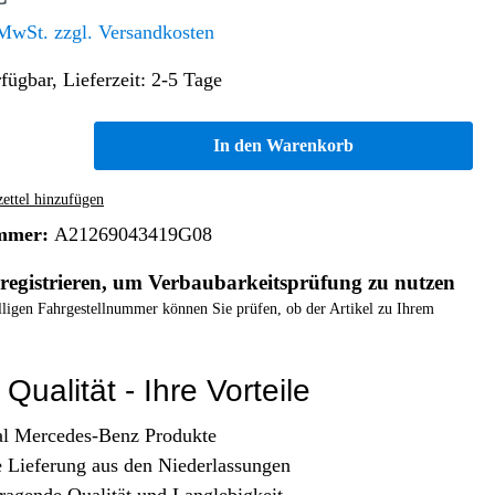
Altern. Antriebe/Energieumw.
Home & Living
 MwSt. zzgl. Versandkosten
Frontautomatgetriebe
fügbar, Lieferzeit: 2-5 Tage
Koffer, Taschen & Lederwaren
Kraftstoffanlage
Geldbörsen
Fahrgestell-/Hilfsrahmen
Telematik
In den Warenkorb
Handyhüllen
Ölbehälter
Dashcam
Handtaschen und Shopper
Assistenzsysteme
Alle Kategorien
ttel hinzufügen
Koffer
Mobilkommunikation
mmer:
A21269043419G08
smart
Rucksäcke
Entertainment
registrieren, um Verbaubarkeitsprüfung zu nutzen
Zubehör
Business
Navigation
elligen Fahrgestellnummer können Sie prüfen, ob der Artikel zu Ihrem
Brabus Zubehör
Räder / Reifen
Qualität - Ihre Vorteile
Teileart
al Mercedes-Benz Produkte
e Lieferung aus den Niederlassungen
ragende Qualität und Langlebigkeit