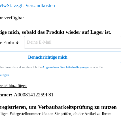
Altern. Antriebe/Energieumw.
Home & Living
 MwSt. zzgl. Versandkosten
Frontautomatgetriebe
r verfügbar
Koffer, Taschen & Lederwaren
Kraftstoffanlage
Geldbörsen
Fahrgestell-/Hilfsrahmen
Telematik
ige mich, sobald das Produkt wieder auf Lager ist.
Handyhüllen
Ölbehälter
Dashcam
Handtaschen und Shopper
Assistenzsysteme
Alle Kategorien
Koffer
Mobilkommunikation
Benachrichtige mich
smart
Rucksäcke
Entertainment
es Formulars akzeptiere ich die
Allgemeinen Geschäftsbedingungen
sowie die
Zubehör
Business
Navigation
mungen
.
Brabus Zubehör
ttel hinzufügen
Räder / Reifen
mmer:
A00081412259F81
Teileart
registrieren, um Verbaubarkeitsprüfung zu nutzen
elligen Fahrgestellnummer können Sie prüfen, ob der Artikel zu Ihrem