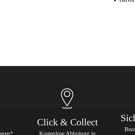
Sicherheit & Pannenhilfe
nd Zubehör
Sic
Click & Collect
Beza
Tagen*
Kostenlose Abholung in