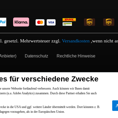
kl. gesetzl. Mehrwertsteuer zzgl.
Versandkosten
,wenn nicht a
Anbieter)
Datenschutz
Rechtliche Hinweise
es für verschiedene Zwecke
 unsere Webseite fortlaufend verbessern. Auch können wir Ihnen damit
tnern (u.a. Adobe Analytics) zusammen. Durch diese Partner erhalten Sie auch
Zwecke in die USA und ggf. weitere Länder übermittelt werden. Dort könnten z. B.
dagegen vorzugehen, als in der Europäischen Union.