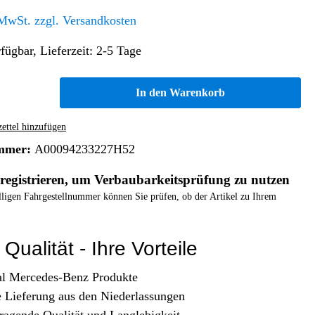
Altern. Antriebe/Energieumw.
Home & Living
 MwSt. zzgl. Versandkosten
Frontautomatgetriebe
fügbar, Lieferzeit: 2-5 Tage
Koffer, Taschen & Lederwaren
Kraftstoffanlage
Geldbörsen
Fahrgestell-/Hilfsrahmen
Telematik
In den Warenkorb
Handyhüllen
Ölbehälter
Dashcam
Handtaschen und Shopper
Assistenzsysteme
Alle Kategorien
ttel hinzufügen
Koffer
Mobilkommunikation
mmer:
A00094233227H52
smart
Rucksäcke
Entertainment
registrieren, um Verbaubarkeitsprüfung zu nutzen
Zubehör
Business
Navigation
elligen Fahrgestellnummer können Sie prüfen, ob der Artikel zu Ihrem
Brabus Zubehör
Räder / Reifen
Qualität - Ihre Vorteile
Teileart
al Mercedes-Benz Produkte
e Lieferung aus den Niederlassungen
ragende Qualität und Langlebigkeit