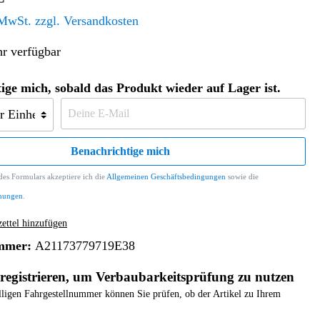
Altern. Antriebe/Energieumw.
Home & Living
 MwSt. zzgl. Versandkosten
Frontautomatgetriebe
r verfügbar
Koffer, Taschen & Lederwaren
Kraftstoffanlage
Geldbörsen
Fahrgestell-/Hilfsrahmen
Telematik
ige mich, sobald das Produkt wieder auf Lager ist.
Handyhüllen
Ölbehälter
Dashcam
Handtaschen und Shopper
Assistenzsysteme
Alle Kategorien
Koffer
Mobilkommunikation
Benachrichtige mich
smart
Rucksäcke
Entertainment
es Formulars akzeptiere ich die
Allgemeinen Geschäftsbedingungen
sowie die
Zubehör
Business
Navigation
mungen
.
Brabus Zubehör
ttel hinzufügen
Räder / Reifen
mmer:
A21173779719E38
Teileart
registrieren, um Verbaubarkeitsprüfung zu nutzen
elligen Fahrgestellnummer können Sie prüfen, ob der Artikel zu Ihrem