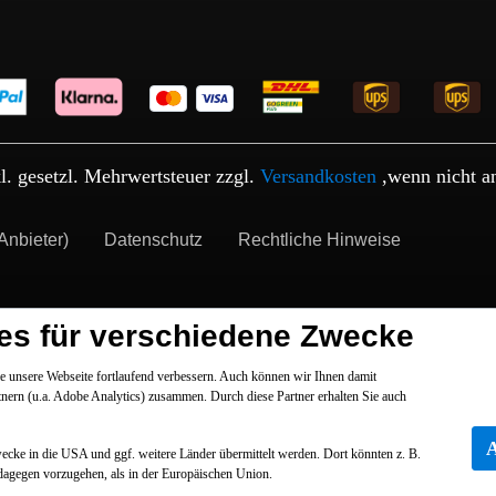
kl. gesetzl. Mehrwertsteuer zzgl.
Versandkosten
,wenn nicht a
Anbieter)
Datenschutz
Rechtliche Hinweise
es für verschiedene Zwecke
 unsere Webseite fortlaufend verbessern. Auch können wir Ihnen damit
tnern (u.a. Adobe Analytics) zusammen. Durch diese Partner erhalten Sie auch
Zwecke in die USA und ggf. weitere Länder übermittelt werden. Dort könnten z. B.
dagegen vorzugehen, als in der Europäischen Union.