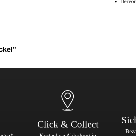
Hervor
Sicherheit & Pannenhilfe
nd Zubehör
ckel"
Sic
Click & Collect
Beza
Tagen*
Kostenlose Abholung in