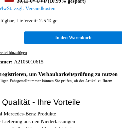
30,11 €* UVP
(10.99% gespart)
Altern. Antriebe/Energieumw.
Home & Living
 MwSt. zzgl. Versandkosten
Frontautomatgetriebe
fügbar, Lieferzeit: 2-5 Tage
Koffer, Taschen & Lederwaren
Kraftstoffanlage
Geldbörsen
Fahrgestell-/Hilfsrahmen
Telematik
In den Warenkorb
Handyhüllen
Ölbehälter
Dashcam
Handtaschen und Shopper
Assistenzsysteme
Alle Kategorien
ttel hinzufügen
Koffer
Mobilkommunikation
mmer:
A2105010615
smart
Rucksäcke
Entertainment
registrieren, um Verbaubarkeitsprüfung zu nutzen
Zubehör
Business
Navigation
elligen Fahrgestellnummer können Sie prüfen, ob der Artikel zu Ihrem
Brabus Zubehör
Räder / Reifen
Qualität - Ihre Vorteile
Teileart
al Mercedes-Benz Produkte
e Lieferung aus den Niederlassungen