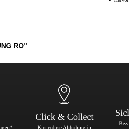
Sicherheit & Pannenhilfe
nd Zubehör
UNG RO"
Sic
Click & Collect
Beza
Tagen*
Kostenlose Abholung in