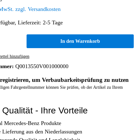
Altern. Antriebe/Energieumw.
Home & Living
 MwSt. zzgl. Versandkosten
Frontautomatgetriebe
fügbar, Lieferzeit: 2-5 Tage
Koffer, Taschen & Lederwaren
Kraftstoffanlage
Geldbörsen
Fahrgestell-/Hilfsrahmen
Telematik
In den Warenkorb
Handyhüllen
Ölbehälter
Dashcam
Handtaschen und Shopper
Assistenzsysteme
Alle Kategorien
ttel hinzufügen
Koffer
Mobilkommunikation
mmer:
Q0013550V001000000
smart
Rucksäcke
Entertainment
registrieren, um Verbaubarkeitsprüfung zu nutzen
Zubehör
Business
Navigation
elligen Fahrgestellnummer können Sie prüfen, ob der Artikel zu Ihrem
Brabus Zubehör
Räder / Reifen
Qualität - Ihre Vorteile
Teileart
al Mercedes-Benz Produkte
e Lieferung aus den Niederlassungen
ragende Qualität und Langlebigkeit