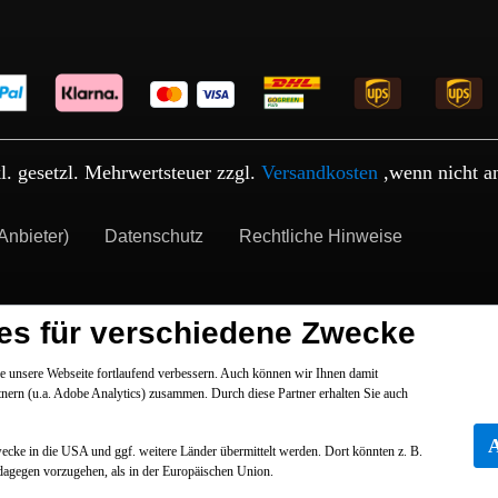
kl. gesetzl. Mehrwertsteuer zzgl.
Versandkosten
,wenn nicht a
Anbieter)
Datenschutz
Rechtliche Hinweise
es für verschiedene Zwecke
 unsere Webseite fortlaufend verbessern. Auch können wir Ihnen damit
tnern (u.a. Adobe Analytics) zusammen. Durch diese Partner erhalten Sie auch
Zwecke in die USA und ggf. weitere Länder übermittelt werden. Dort könnten z. B.
dagegen vorzugehen, als in der Europäischen Union.