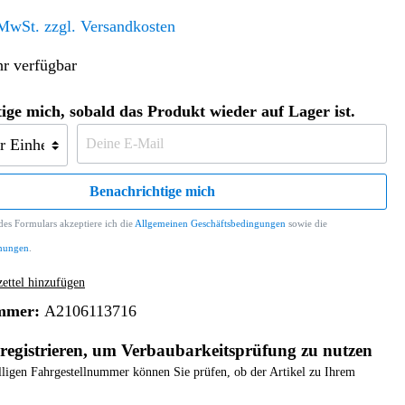
Altern. Antriebe/Energieumw.
Home & Living
 MwSt. zzgl. Versandkosten
Frontautomatgetriebe
r verfügbar
Koffer, Taschen & Lederwaren
Kraftstoffanlage
Geldbörsen
Fahrgestell-/Hilfsrahmen
Telematik
ige mich, sobald das Produkt wieder auf Lager ist.
Handyhüllen
Ölbehälter
Dashcam
Handtaschen und Shopper
Assistenzsysteme
Alle Kategorien
Koffer
Mobilkommunikation
Benachrichtige mich
smart
Rucksäcke
Entertainment
es Formulars akzeptiere ich die
Allgemeinen Geschäftsbedingungen
sowie die
Zubehör
Business
Navigation
mungen
.
Brabus Zubehör
ttel hinzufügen
Räder / Reifen
mmer:
A2106113716
Teileart
registrieren, um Verbaubarkeitsprüfung zu nutzen
elligen Fahrgestellnummer können Sie prüfen, ob der Artikel zu Ihrem