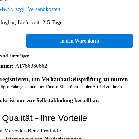
Altern. Antriebe/Energieumw.
Home & Living
 MwSt. zzgl. Versandkosten
Frontautomatgetriebe
fügbar, Lieferzeit: 2-5 Tage
Koffer, Taschen & Lederwaren
Kraftstoffanlage
Geldbörsen
Fahrgestell-/Hilfsrahmen
Telematik
In den Warenkorb
Handyhüllen
Ölbehälter
Dashcam
Handtaschen und Shopper
Assistenzsysteme
Alle Kategorien
ttel hinzufügen
Koffer
Mobilkommunikation
mmer:
A1766980662
smart
Rucksäcke
Entertainment
registrieren, um Verbaubarkeitsprüfung zu nutzen
Zubehör
Business
Navigation
elligen Fahrgestellnummer können Sie prüfen, ob der Artikel zu Ihrem
Brabus Zubehör
ukt ist nur zur Selbstabholung bestellbar.
Räder / Reifen
Teileart
Qualität - Ihre Vorteile
al Mercedes-Benz Produkte
e Lieferung aus den Niederlassungen