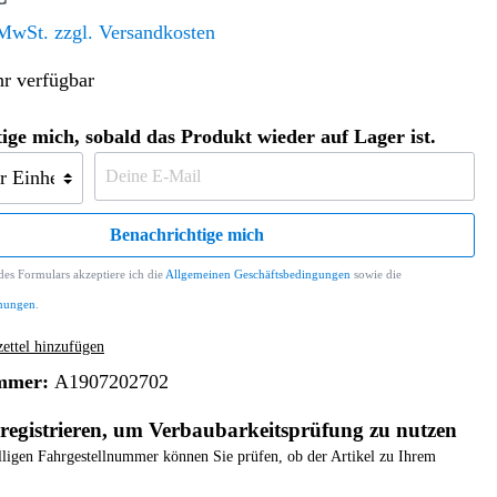
Altern. Antriebe/Energieumw.
Home & Living
 MwSt. zzgl. Versandkosten
Frontautomatgetriebe
r verfügbar
Koffer, Taschen & Lederwaren
Kraftstoffanlage
Geldbörsen
Fahrgestell-/Hilfsrahmen
Telematik
ige mich, sobald das Produkt wieder auf Lager ist.
Handyhüllen
Ölbehälter
Dashcam
Handtaschen und Shopper
Assistenzsysteme
Alle Kategorien
Koffer
Mobilkommunikation
Benachrichtige mich
smart
Rucksäcke
Entertainment
es Formulars akzeptiere ich die
Allgemeinen Geschäftsbedingungen
sowie die
Zubehör
Business
Navigation
mungen
.
Brabus Zubehör
ttel hinzufügen
Räder / Reifen
mmer:
A1907202702
Teileart
registrieren, um Verbaubarkeitsprüfung zu nutzen
elligen Fahrgestellnummer können Sie prüfen, ob der Artikel zu Ihrem