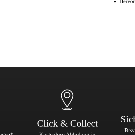
Hervor
Sicherheit & Pannenhilfe
nd Zubehör
Sic
Click & Collect
Beza
Tagen*
Kostenlose Abholung in