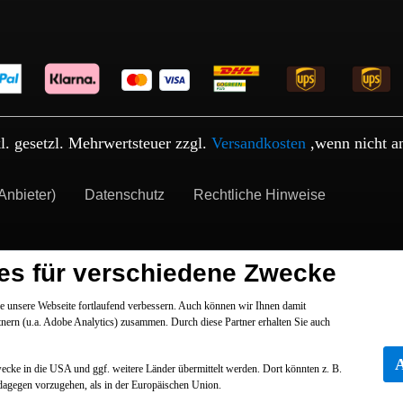
kl. gesetzl. Mehrwertsteuer zzgl.
Versandkosten
,wenn nicht a
Anbieter)
Datenschutz
Rechtliche Hinweise
es für verschiedene Zwecke
 unsere Webseite fortlaufend verbessern. Auch können wir Ihnen damit
tnern (u.a. Adobe Analytics) zusammen. Durch diese Partner erhalten Sie auch
Zwecke in die USA und ggf. weitere Länder übermittelt werden. Dort könnten z. B.
dagegen vorzugehen, als in der Europäischen Union.