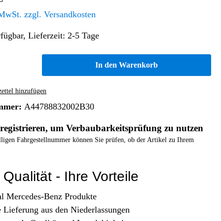
Altern. Antriebe/Energieumw.
Home & Living
 MwSt. zzgl. Versandkosten
Frontautomatgetriebe
fügbar, Lieferzeit: 2-5 Tage
Koffer, Taschen & Lederwaren
Kraftstoffanlage
Geldbörsen
Fahrgestell-/Hilfsrahmen
Telematik
In den Warenkorb
Handyhüllen
Ölbehälter
Dashcam
Handtaschen und Shopper
Assistenzsysteme
Alle Kategorien
ttel hinzufügen
Koffer
Mobilkommunikation
mmer:
A44788832002B30
smart
Rucksäcke
Entertainment
registrieren, um Verbaubarkeitsprüfung zu nutzen
Zubehör
Business
Navigation
elligen Fahrgestellnummer können Sie prüfen, ob der Artikel zu Ihrem
Brabus Zubehör
Räder / Reifen
Qualität - Ihre Vorteile
Teileart
al Mercedes-Benz Produkte
e Lieferung aus den Niederlassungen