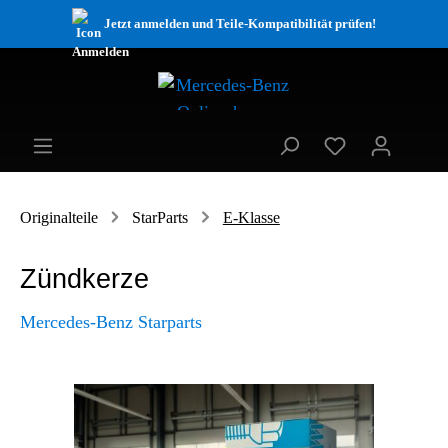
Jetzt anmelden und Teile-Kompatibilität prüfen!
Originalteile
StarParts
E-Klasse
Zündkerze
Mercedes-Benz Starparts