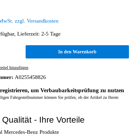
Altern. Antriebe/Energieumw.
Home & Living
Frontautomatgetriebe
 MwSt. zzgl. Versandkosten
Koffer, Taschen & Lederwaren
Kraftstoffanlage
Geldbörsen
fügbar, Lieferzeit: 2-5 Tage
Fahrgestell-/Hilfsrahmen
Telematik
Handyhüllen
Ölbehälter
Dashcam
In den Warenkorb
Handtaschen und Shopper
Assistenzsysteme
Alle Kategorien
Koffer
Mobilkommunikation
ttel hinzufügen
smart
Rucksäcke
Entertainment
mmer:
A0255458826
Zubehör
Business
Navigation
registrieren, um Verbaubarkeitsprüfung zu nutzen
Brabus Zubehör
elligen Fahrgestellnummer können Sie prüfen, ob der Artikel zu Ihrem
Räder / Reifen
Teileart
Qualität - Ihre Vorteile
al Mercedes-Benz Produkte