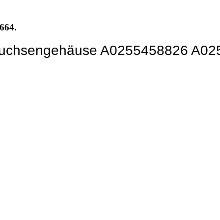
1664.
l Buchsengehäuse A0255458826 A02