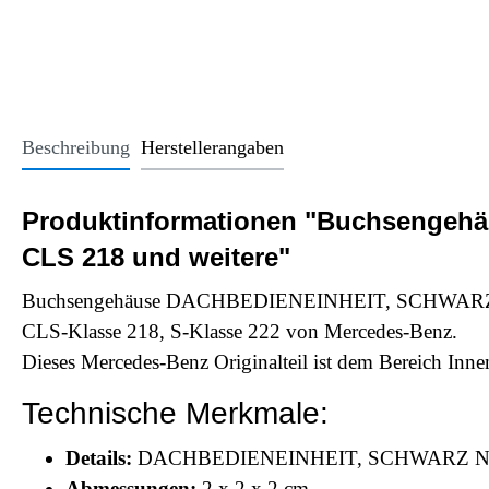
Office Essentials
VAN - Komfort
Licht
USB-Sticks
VAN - Schutz & Schonung
Kindersitze u
Trinkgefäße
Schlüsselanhänger
Beschreibung
Herstellerangaben
Alle Kategorien
Produktinformationen "Buchsengeh
CLS 218 und weitere"
Buchsengehäuse DACHBEDIENEINHEIT, SCHWARZ N70-
CLS-Klasse 218, S-Klasse 222 von Mercedes-Benz.
Dieses Mercedes-Benz Originalteil ist dem Bereich Inn
Technische Merkmale:
Details:
DACHBEDIENEINHEIT, SCHWARZ N7
Abmessungen:
2 x 2 x 2 cm