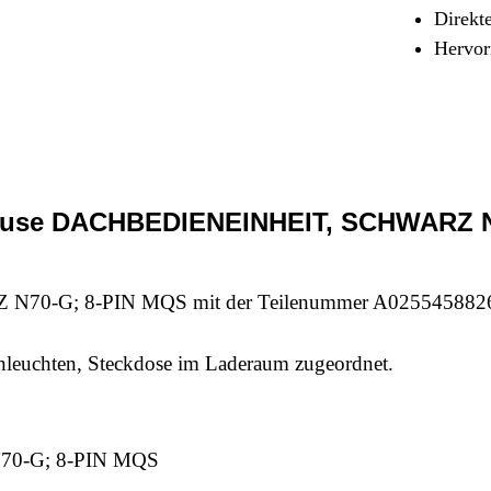
Sicherheit & Pannenhilfe
Direkt
Hervor
nd Zubehör
äuse DACHBEDIENEINHEIT, SCHWARZ N7
G; 8-PIN MQS mit der Teilenummer A0255458826 für 
enleuchten, Steckdose im Laderaum zugeordnet.
0-G; 8-PIN MQS