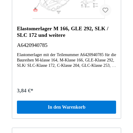
Elastomerlager M 166, GLE 292, SLK /
SLC 172 und weitere
A6420940785
Elastomerlager mit der Teilenummer A6420940785 für die
Baureihen M-klasse 164, M-Klasse 166, GLE-Klasse 292,
SLK/ SLC-Klasse 172, C-Klasse 204, GLC-Klasse 253, E-
Klasse 212, CLK-Klasse 209, CLS-Klasse 219, S-Klasse
222, R-Klasse 251, EQC-Klasse 293, G-Klasse 463 von
Mercedes-Benz. Dieses Mercedes-Benz Originalteil ist dem
Bereich LUFTANSAUGUNG DIESELFAHRZEUGE
3,84 €*
zugeordnet. Technische Merkmale: Details: Abmessungen:
3 x 3 x 2 cm Gewicht: 0.002kg Dieses Teil ersetzt die
Teilenummer N07260101270164. Das Mercedes-Benz
In den Warenkorb
Originalteil Elastomerlager A6420940785 A6420940785
wurde unter anderem verbaut in folgenden Modellen
164120 ML 300 CDI 4MATIC Off-Roader BE164121
ML300CDI BE 4M164122 ML 350 CDI 4MATIC
BCA164124 ML 350 BLUETEC 4M164125 ML350CDI