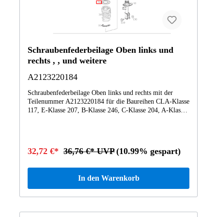
Schraubenfederbeilage Oben links und
rechts , , und weitere
A2123220184
Schraubenfederbeilage Oben links und rechts mit der
Teilenummer A2123220184 für die Baureihen CLA-Klasse
117, E-Klasse 207, B-Klasse 246, C-Klasse 204, A-Klasse
176, GLC-Klasse 253, Maybach-Klasse 240 von
Mercedes-Benz. Dieses Mercedes-Benz Originalteil ist dem
Bereich FEDERBEIN UND
FEDERBEINBEFESTIGUNG VORN zugeordnet.
32,72 €*
36,76 €* UVP
(10.99% gespart)
Technische Merkmale: Details: Oben links und rechts
Abmessungen: 17 x 17 x 2 cm Gewicht: 0.198kg Dieses
Teil ersetzt die Teilenummer Q0002306V000000000. Das
In den Warenkorb
Schraubenfederbeilage A2123220184 wurde unter
anderem verbaut in folgenden Modellen 117301 CLA
200CDI117302 CLA 200 d 4MATIC Coupé117303 CLA
220 d Coupé SCORE!117305 CLA 220 d 4MATIC Coupé
PEAK117308 CLA 200 d Coupé PEAK117312 CLA 180 d