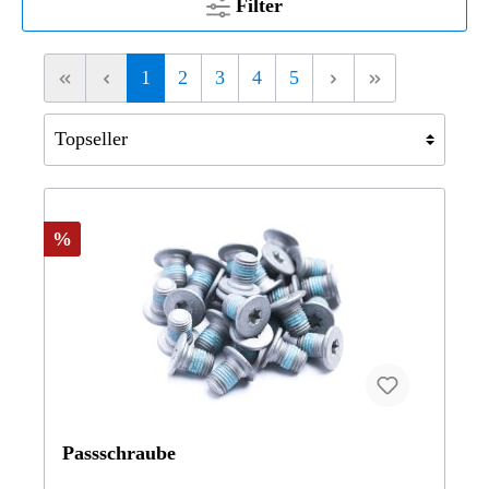
Filter
1
2
3
4
5
%
Passschraube