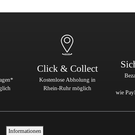
Sicherheit & Pannenhilfe
nd Zubehör
Sic
Click & Collect
Beza
Tagen*
Kostenlose Abholung in
glich
Rhein-Ruhr möglich
wie PayP
Informationen