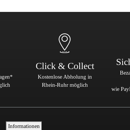
Sicherheit & Pannenhilfe
nd Zubehör
Sic
Click & Collect
Beza
Tagen*
Kostenlose Abholung in
glich
Rhein-Ruhr möglich
wie PayP
Informationen