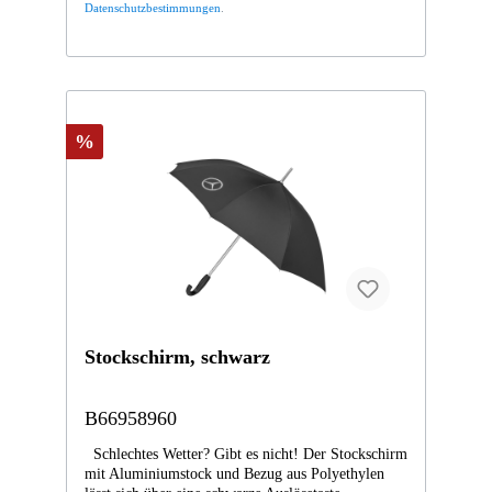
Datenschutzbestimmungen
.
Farbe: schwarz- Material:
Fiberglas/Kunststoff/Polyester- Durchmesser
geöffnet: ca. 130 cm- Länge geschlossen: ca. 100
cm- „Windproof“-Ausführung- wasser- und
schmutzabweisende Spezialbeschichtung
%
Stockschirm, schwarz
B66958960
Schlechtes Wetter? Gibt es nicht! Der Stockschirm
mit Aluminiumstock und Bezug aus Polyethylen