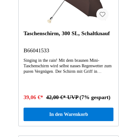
Taschenschirm, 300 SL, Schaltknauf
B66041533
Singing in the rain! Mit dem braunen Mini-
Taschenschirm wird selbst nasses Regenwetter zum
puren Vergnügen. Der Schirm mit Griff in
Schaltknaufoptik des 300 SL präsentiert sich als
praktischer Handöffner und lässt sich aufgrund
seiner kompakten Maße spielend leicht verstauen.
In geöffnetem Zustand besitzt der Schirm einen
39,06 €*
42,00 €* UVP
(7% gespart)
Durchmesser von ca. 97 cm und bietet mit seinem
Polyester-Pongee-Bezug inkl. wasser- und
schmutzabweisender Spezialbeschichtung
In den Warenkorb
zuverlässigen Schutz vor Nässe. Auch Wind kann
dem Mini-Taschenschirm dank Windproof-System
und hochwertigen Fiberglas- und Metallschienen so
schnell nichts anhaben. Ein Sicherheitsschieber, das