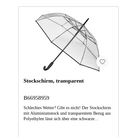
Feel-Beschichtung und feinem, perforiertem
Lederbezug greift der Schirm das Design des
Mercedes-AMG GT auf, während die silberfarbene
Auslösetaste mit AMG Rauten ein schnelles,
automatisches Öffnen ermöglicht.- Farbe:
schwarz/rot- Material: 100 % Polyester- Länge
geschlossen ca. 98 cm- Durchmesser geöffnet: ca.
156 cm- automatisches Öffnen CollectionMercedes-
AMG Collection SelectionMercedes-AMG
Collection
Stockschirm, transparent
B66958959
Schlechtes Wetter? Gibt es nicht! Der Stockschirm
mit Aluminiumstock und transparentem Bezug aus
Polyethylen lässt sich über eine schwarze
Auslösetaste automatisch öffnen, sodass auf
Knopfdruck Schutz vor Nässe gegeben ist. Ein
Kunststoff-Rundhakengriff in ikonischem Design