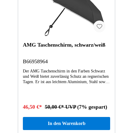
AMG Taschenschirm, schwarz/weiß
B66958964
Der AMG Taschenschirm in den Farben Schwarz
und Weiß bietet zuverlässig Schutz an regnerischen
Tagen. Er ist aus leichtem Aluminium, Stahl sowie
Polyester gefertigt und wird um einen handlichen
Griff mit PU coating ergänzt. Im geöffneten
Zustand verfügt der kleine Taschenschirm über
einen Durchmesser von ca. 90 cm, während er sich
46,50 €*
50,00 €* UVP
(7% gespart)
im geschlossenen Format mit einer Länge von ca.
20 cm in vielen Handtaschen verstauen lässt. Der
Bezug des Taschenschirms besteht aus weißem
In den Warenkorb
Polyester, während die Außenseite über ein schwarz
beschichtetes Design verfügt, bei dem der weiße