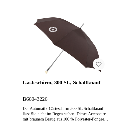
Saum nach außen umgeschlagen dezent sichtbar ist.
Am Silikonschließband findet sich eine erhabene
AMG Logoprägung, am passenden EVA-Etui mit
Reißverschluss ist zudem ein glänzend schwarzer
AMG Logodruck sichtbar. - Farbe: schwarz/weiß-
Material: Aluminium/Stahl/Polyester- Durchmesser
geöffnet: ca. 90 cm- Länge geschlossen: ca. 20 cm-
Handöffner
Gästeschirm, 300 SL, Schaltknauf
B66043226
Der Automatik-Gästeschirm 300 SL Schaltknauf
lässt Sie nicht im Regen stehen. Dieses Accessoire
mit braunem Bezug aus 100 % Polyester-Pongee
und silberfarbenem Logodruck ist allerdings mehr
als ein einfacher Schirm. Hierfür sorgt zum einen