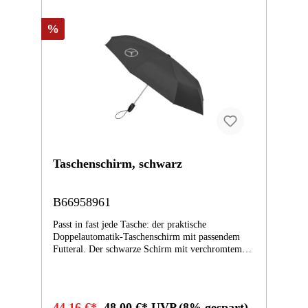
farblich passende Futteral, ein Schließband mit
verchromtem Druckknopf sowie verchromte
Nickelspitzen runden die Ausstattung ab. Für
%
optische Akzente sorgen ein Bornemann Weblabel
sowie der silberfarbene Druck auf einem Keil sowie
dem Futteral. - Farbe: braun - Material Bezug: 100
% Polyester - Durchmesser: ca. 97 cm -
Windproof-System - wasser- und
schmutzabweisend - Handöffner
Taschenschirm, schwarz
B66958961
Passt in fast jede Tasche: der praktische
Doppelautomatik-Taschenschirm mit passendem
Futteral. Der schwarze Schirm mit verchromtem
Stahlstock und 4C-Heatprint-Logodruck präsentiert
sich als „Windproof“-Ausführung und verfügt über
eine wasser- und schmutzabweisende
Spezialbeschichtung. Der mit einer schwarzen
44,16 €*
48,00 €* UVP
(8% gespart)