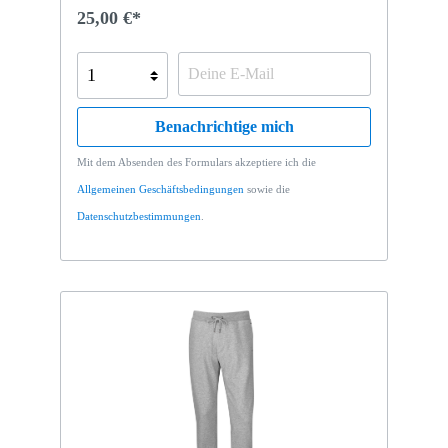
trockenes Hautgefühl, selbst bei anstrengenden
25,00 €*
Übungen. Dank Gummibund mit Kordelzug sowie
Innenhose ist zudem für einen angenehmen Sitz der
Hose gesorgt. Kleinigkeiten wie Schlüssel und
Smartphone lassen sich in den zwei aufgesetzten
seitlichen Taschen verstauen. - Farbe: grau -
Material: 100 % Polyester - Größen: S-XXL -
Benachrichtige mich
Innenhose - Gummibund mit Kordelzug -
aufgesetzte Taschen - DRYCELL Technologie -
Mit dem Absenden des Formulars akzeptiere ich die
made for Mercedes-Benz by PUMA
Allgemeinen Geschäftsbedingungen
sowie die
Datenschutzbestimmungen
.