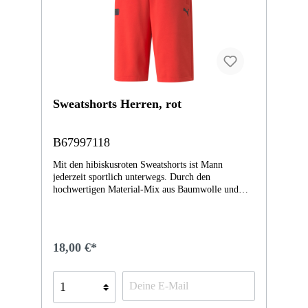
Sweatshorts Herren, rot
B67997118
Mit den hibiskusroten Sweatshorts ist Mann
jederzeit sportlich unterwegs. Durch den
hochwertigen Material-Mix aus Baumwolle und
Polyester präsentieren sich die Shortts funktional
und punkten zudem durch das Plus an
Tragekomfort beim Sport und in der Freizeit.
Abgerundet wird das legere Design durch ein
18,00 €*
changierendes Logo-Badge.- Farbe: hibiskusrot-
Material: 68 % Baumwolle/32 % Polyester-
Größen: XS-XXL- Regular Fit