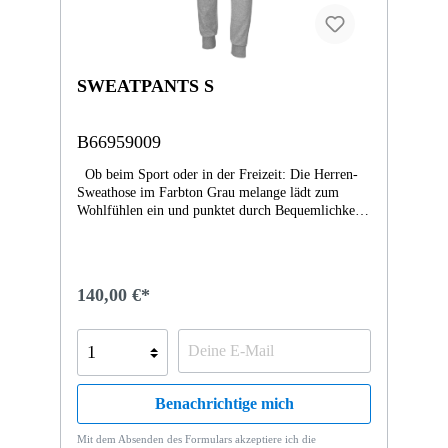
SWEATPANTS S
B66959009
Ob beim Sport oder in der Freizeit: Die Herren-
Sweathose im Farbton Grau melange lädt zum
Wohlfühlen ein und punktet durch Bequemlichkeit.
Hierfür sorgt der elastische Bund mit Tunnelzug
und Kordel, dessen Enden im Farbton Gun-Metal
gestaltet sind. Eingriffstaschen seitlich und hinten
mit geklebten Riegeln im Farbton Navy
140,00 €*
ermöglichen das Verstauen von Kleinigkeiten. Der
seitliche Streifeneinsatz, der Saumabschluss in 1x1
Rippe sowie das gestickte Co-Branding Logo
runden die Ausstattung ab und machen die Hose in
Slim Fit-Passform zum optischen Hingucker. -
Farbe: grau melange- Material: 93 % Baumwolle/7
Benachrichtige mich
% Polyester- Größen: S-XXL- Slim Fit- von
Tommy Hilfiger für Mercedes-Benz
Mit dem Absenden des Formulars akzeptiere ich die