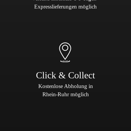
100 % Polyester (recycelt) - Größen: S-XXL - Kapuze im
Expresslieferungen möglich
Kragen mit Reißverschluss verstaubar - Modern Fit
Click & Collect
Kostenlose Abholung in
Rhein-Ruhr möglich