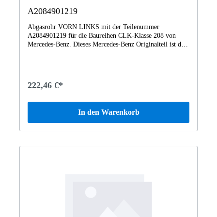
A2084901219
Abgasrohr VORN LINKS mit der Teilenummer
A2084901219 für die Baureihen CLK-Klasse 208 von
Mercedes-Benz. Dieses Mercedes-Benz Originalteil ist dem
Bereich AUSPUFFANLAGE BEI
SECHSZYLINDERBENZINFAHRZEUGEN zugeordnet.
Technische Merkmale: Details: VORN LINKS
Abmessungen: 58 x 24 x 14 cm Gewicht: 2.594kg Dieses
222,46 €*
Teil ersetzt die Teilenummer A2114903135. Das
Abgasrohr A2084901219 wurde unter anderem verbaut in
folgenden Modellen 208365 CLK 320 V6208465 CLK
In den Warenkorb
320 V6 Cabrio Vertrauen Sie auf Mercedes-Benz
Originalteile.