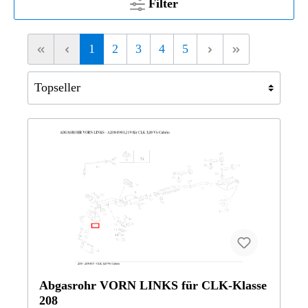
Filter
1
2
3
4
5
Abgasrohr VORN LINKS für CLK-Klasse
208