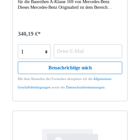
für die Baureihen A-Klasse 169 von Mercedes-Benz.
Dieses Mercedes-Benz Originalteil ist dem Bereich
AUSPUFFANLAGE DIESELFAHRZEUGE zugeordnet.
Technische Merkmale: Details: HINTEN Abmessungen:
123 x 18 x 18 cm Gewicht: 2.971kg Dieses Teil ersetzt die
Teilenummer A2044909121. Das Abgasrohr A1694907021
340,19 €*
wurde unter anderem verbaut in folgenden Modellen
169007 A180 CDI Vertrauen Sie auf Mercedes-Benz
Originalteile.
Benachrichtige mich
Mit dem Absenden des Formulars akzeptiere ich die
Allgemeinen
Geschäftsbedingungen
sowie die
Datenschutzbestimmungen
.