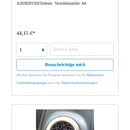
A2038201502Teileart: Verschleissteile/ Alt
GatewayB67823241B67823301B67823534B67823588B67
823737B67824533 Adapterleitung GPS
AntenneA2118200088B67823533B6782353364
44,15 €*
Benachrichtige mich
Mit dem Absenden des Formulars akzeptiere ich die
Allgemeinen
Geschäftsbedingungen
sowie die
Datenschutzbestimmungen
.