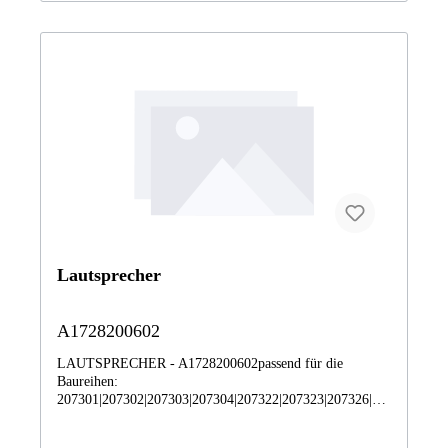
Lautsprecher
A1728200602
LAUTSPRECHER - A1728200602passend für die
Baureihen:
207301|207302|207303|207304|207322|207323|207326|20
7334|207336|207347|207348|207355|207356|207357|2073
59|207360|207361|207362|207365|207367|207372|207373|