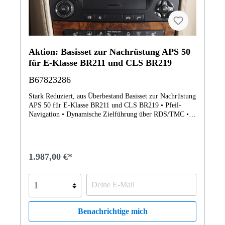
Aktion: Basisset zur Nachrüstung APS 50
für E-Klasse BR211 und CLS BR219
B67823286
Stark Reduziert, aus Überbestand Basisset zur Nachrüstung
APS 50 für E-Klasse BR211 und CLS BR219 • Pfeil-
Navigation • Dynamische Zielführung über RDS/TMC •
4,9"-TFT-Farbdisplay • RDS/Doppeltuner und
Verkehrsfunkdecoder (TP/TA) • Integriertes CD-Laufwerk
für Audio-CDs (kein MP3) oder Navigations-CD-ROM
(digitale Straßenkarte) • Integrierte 12er-Tastatur an der
1.987,00 €*
Head-Unit Das Basisset beinhaltet folgende Komponenten
und muss ggf. durch weitere Teile ergänzt werden:
Bediengerät APS 50 - A2118202097Navigations CD
Version 2.2 - A2118276459Bedienungsanleitung -
A2115840196Elektrischer Leitungssatz -
A211540350698El. Verlängerungskabel GPS -
Benachrichtige mich
A2118200117Elektrische Leitung - A2115401532Halter
für Audio Gateway - A2115458740Audio Gateway -