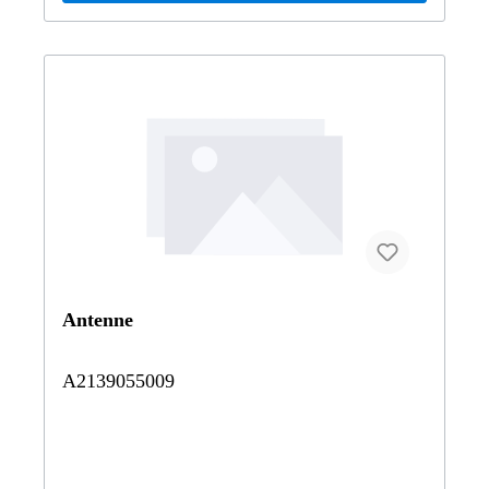
211080|211082|211083|211084|211087|211089|211090|21
1092|211206|211207|211208|211216|211220|211222|2112
23|211226|211241|211242|211252|211254|211256|211257|
211261|211265|211270|211272|211276|211277|211280|21
1282|211283|211284|211287|211289|211290|211292|
Antenne
A2139055009