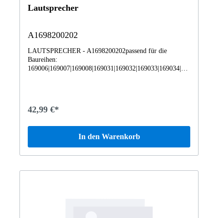
Lautsprecher
A1698200202
LAUTSPRECHER - A1698200202passend für die
Baureihen:
169006|169007|169008|169031|169032|169033|169034|16
9306|169307|169308|169331|169332|169333|169334|
42,99 €*
In den Warenkorb