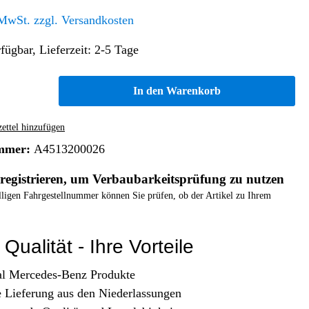
Altern. Antriebe/Energieumw.
Home & Living
 MwSt. zzgl. Versandkosten
Frontautomatgetriebe
fügbar, Lieferzeit: 2-5 Tage
Koffer, Taschen & Lederwaren
Kraftstoffanlage
Geldbörsen
Fahrgestell-/Hilfsrahmen
Telematik
In den Warenkorb
Handyhüllen
Ölbehälter
Dashcam
Handtaschen und Shopper
Assistenzsysteme
Alle Kategorien
ttel hinzufügen
Koffer
Mobilkommunikation
mmer:
A4513200026
smart
Rucksäcke
Entertainment
registrieren, um Verbaubarkeitsprüfung zu nutzen
Zubehör
Business
Navigation
elligen Fahrgestellnummer können Sie prüfen, ob der Artikel zu Ihrem
Brabus Zubehör
Räder / Reifen
Qualität - Ihre Vorteile
Teileart
al Mercedes-Benz Produkte
e Lieferung aus den Niederlassungen