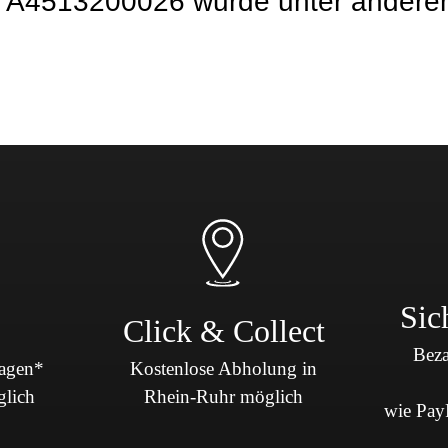
13200026 wurde unter anderem v
Sic
Click & Collect
Beza
Tagen*
Kostenlose Abholung in
glich
Rhein-Ruhr möglich
wie PayP