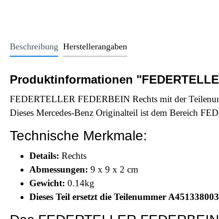
Office Essentials
VAN - Komfort
Licht
USB-Sticks
VAN - Schutz & Schonung
Kindersitze u
Trinkgefäße
Beschreibung
Herstellerangaben
Schlüsselanhänger
Alle Kategorien
Produktinformationen "FEDERTELLE
FEDERTELLER FEDERBEIN Rechts mit der Teilenumme
Dieses Mercedes-Benz Originalteil ist dem Ber
Technische Merkmale:
Details:
Rechts
Abmessungen:
9 x 9 x 2 cm
Gewicht:
0.14kg
Dieses Teil ersetzt die Teilenummer A451338003