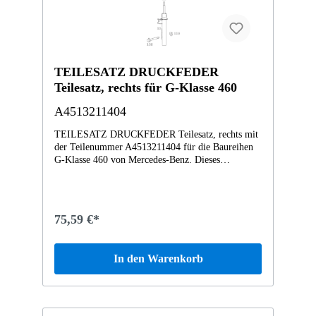
TEILESATZ DRUCKFEDER
Teilesatz, rechts für G-Klasse 460
A4513211404
TEILESATZ DRUCKFEDER Teilesatz, rechts mit
der Teilenummer A4513211404 für die Baureihen
G-Klasse 460 von Mercedes-Benz. Dieses
Mercedes-Benz Originalteil ist dem Bereich
FEDERBEIN UND FEDERBEINBEFESTIGUNG
VORN zugeordnet. Technische Merkmale: Details:
Teilesatz, rechts Abmessungen: 50 x 16 x 11.5 cm
75,59 €*
Gewicht: 1.095kg Dieses Teil ersetzt die
Teilenummer A164470202028. Das TEILESATZ
DRUCKFEDER A4513211404 wurde unter
In den Warenkorb
anderem verbaut in folgenden Modellen 451380
fortwo coupé mhd 52 kW Vertrauen Sie auf
Mercedes-Benz Originalteile.