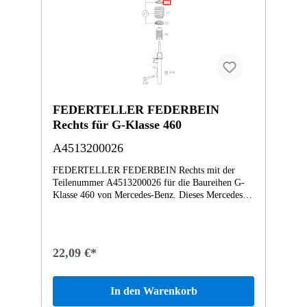
FEDERTELLER FEDERBEIN
Rechts für G-Klasse 460
A4513200026
FEDERTELLER FEDERBEIN Rechts mit der
Teilenummer A4513200026 für die Baureihen G-
Klasse 460 von Mercedes-Benz. Dieses Mercedes-
Benz Originalteil ist dem Bereich FEDERBEIN
UND FEDERBEINBEFESTIGUNG VORN
zugeordnet. Technische Merkmale: Details: Rechts
Abmessungen: 9 x 9 x 2 cm Gewicht: 0.14kg
22,09 €*
Dieses Teil ersetzt die Teilenummer A4513380037.
Das FEDERTELLER FEDERBEIN A4513200026
wurde unter anderem verbaut in folgenden
In den Warenkorb
Modellen 451380 fortwo coupé mhd 52 kW
Vertrauen Sie auf Mercedes-Benz Originalteile.