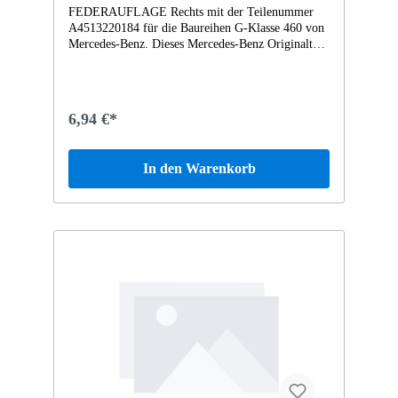
FEDERAUFLAGE Rechts mit der Teilenummer
A4513220184 für die Baureihen G-Klasse 460 von
Mercedes-Benz. Dieses Mercedes-Benz Originalteil
ist dem Bereich FEDERBEIN UND
FEDERBEINBEFESTIGUNG VORN zugeordnet.
Technische Merkmale: Details: Rechts
Abmessungen: 8.5 x 8.5 x 2 cm Gewicht: 0.025kg
6,94 €*
Dieses Teil ersetzt die Teilenummer A1648200185.
Das FEDERAUFLAGE A4513220184 wurde unter
anderem verbaut in folgenden Modellen 451380
In den Warenkorb
fortwo coupé mhd 52 kW Vertrauen Sie auf
Mercedes-Benz Originalteile.