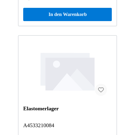
Das FEDERTELLEREINSATZ A4513220028
wurde unter anderem verbaut in folgenden
In den Warenkorb
Modellen 451380 fortwo coupé mhd 52
kW01MC01 GLC 300 de 4MATIC Vertrauen Sie
auf Mercedes-Benz Originalteile.
Elastomerlager
A4533210084