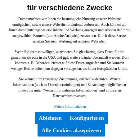
für verschiedene Zwecke
FEDERGEHAEUSE für GLC-Klasse
254
Damit möchten wir Ihnen die bestmögliche Nutzung unserer Webseite
A4503220015
ermöglichen, sowie unsere Webseite fortlaufend verbessern. Auch können wir
Ihnen damit nutzungsbasierte Inhalte und Werbung anzeigen und arbeiten dafür mit
FEDERGEHAEUSE mit der Teilenummer
ausgewählten Partnern (u.a. Adobe Analytics) zusammen. Durch diese Partner
A4503220015 für die Baureihen GLC-Klasse 254
erhalten Sie auch Werbung auf anderen Webseiten.
von Mercedes-Benz. Dieses Mercedes-Benz
Wenn Sie darin einwilligen, akzeptieren Sie gleichzeitig, dass Daten für die
Originalteil ist dem Bereich FEDERBEIN UND
genannten Zwecke in die USA und ggf. weitere Länder übermittelt werden. Dort
FEDERBEINBEFESTIGUNG VORN zugeordnet.
könnten z. B. Behörden leichter auf diese Daten zugreifen und Sie könnten
Technische Merkmale: Details: Abmessungen: 9 x 9
weniger Rechte haben, um dagegen vorzugehen, als in der Europäischen Union.
x 3 cm Gewicht: 0.119kg Dieses Teil ersetzt die
10,17 €*
Teilenummer Q0006651V004000000. Das
Sie können Ihre freiwillige Zustimmung jederzeit widerrufen. Weitere
FEDERGEHAEUSE A4503220015 wurde unter
Informationen (auch zu Datenübermittlungen) und Einstellungsmöglichkeiten
anderem verbaut in folgenden Modellen 01MC01
In den Warenkorb
finden Sie unter "Weiter Informationen Informationen" und in unseren
GLC 300 de 4MATIC Vertrauen Sie auf Mercedes-
Datenschutzhinweisen.
Benz Originalteile.
Weitere Informationen
Ablehnen
Konfigurieren
Alle Cookies akzeptieren