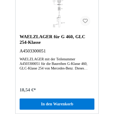
WAELZLAGER für G 460, GLC
254-Klasse
A4503300051
WAELZLAGER mit der Teilenummer
A4503300051 für die Baureihen G-Klasse 460,
GLC-Klasse 254 von Mercedes-Benz. Dieses
Mercedes-Benz Originalteil ist dem Bereich
FEDERBEIN UND FEDERBEINBEFESTIGUNG
VORN zugeordnet. Technische Merkmale: Details:
Abmessungen: 5 x 5 x 2 cm Gewicht: 0.06kg
18,54 €*
Dieses Teil ersetzt die Teilenummer
Q0006215V001000000. Das WAELZLAGER
A4503300051 wurde unter anderem verbaut in
In den Warenkorb
folgenden Modellen 451380 fortwo coupé mhd 52
kW01MC01 GLC 300 de 4MATIC Vertrauen Sie