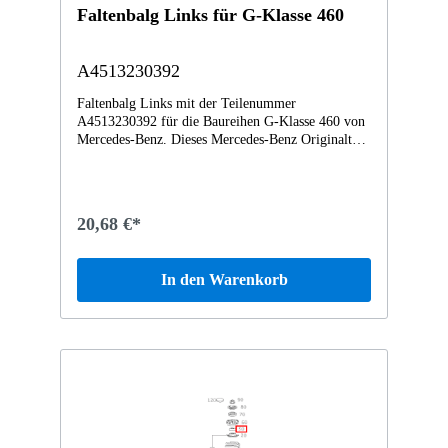
Faltenbalg Links für G-Klasse 460
A4513230392
Faltenbalg Links mit der Teilenummer
A4513230392 für die Baureihen G-Klasse 460 von
Mercedes-Benz. Dieses Mercedes-Benz Originalteil
ist dem Bereich FEDERBEIN UND
FEDERBEINBEFESTIGUNG VORN zugeordnet.
Technische Merkmale: Details: Links
Abmessungen: 17 x 5.5 x 5.5 cm Gewicht: 0.063kg
20,68 €*
Dieses Teil ersetzt die Teilenummer A0011531632.
Das Faltenbalg A4513230392 wurde unter anderem
verbaut in folgenden Modellen 451380 fortwo
In den Warenkorb
coupé mhd 52 kW Vertrauen Sie auf Mercedes-
Benz Originalteile.