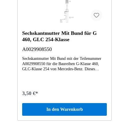
Sechskantmutter Mit Bund für G
460, GLC 254-Klasse
A0029908550
Sechskantmutter Mit Bund mit der Teilenummer
A0029908550 für die Baureihen G-Klasse 460,
GLC-Klasse 254 von Mercedes-Benz. Dieses
Mercedes-Benz Originalteil ist dem Bereich
FEDERBEIN UND FEDERBEINBEFESTIGUNG
VORN zugeordnet. Technische Merkmale: Details:
Abmessungen: 3 x 3 x 1 cm Gewicht: 0.023kg
3,50 €*
Dieses Teil ersetzt die Teilenummer
Q0006870V001000000. Das Sechskantmutter Mit
Bund A0029908550 wurde unter anderem verbaut
In den Warenkorb
in folgenden Modellen 451380 fortwo coupé mhd
52 kW01MC01 GLC 300 de 4MATIC Vertrauen
Sie auf Mercedes-Benz Originalteile.