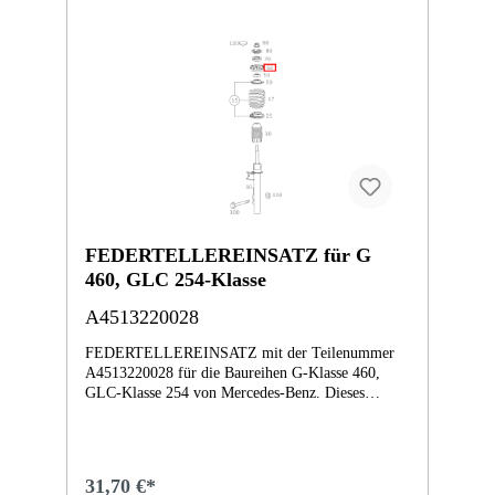
FEDERTELLEREINSATZ für G
460, GLC 254-Klasse
A4513220028
FEDERTELLEREINSATZ mit der Teilenummer
A4513220028 für die Baureihen G-Klasse 460,
GLC-Klasse 254 von Mercedes-Benz. Dieses
Mercedes-Benz Originalteil ist dem Bereich
FEDERBEIN UND FEDERBEINBEFESTIGUNG
VORN zugeordnet. Technische Merkmale: Details:
Abmessungen: 8 x 8 x 4 cm Gewicht: 0.15kg
31,70 €*
Dieses Teil ersetzt die Teilenummer A4503220028.