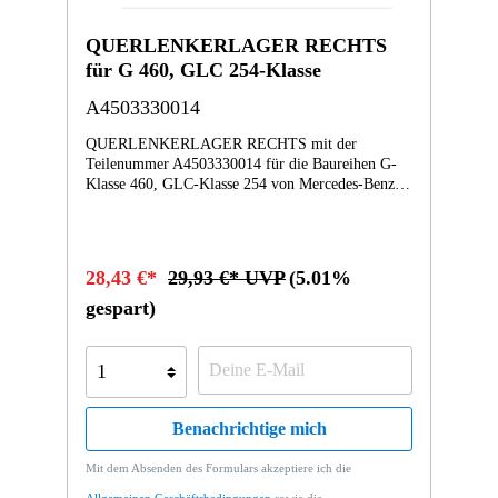
QUERLENKERLAGER RECHTS
für G 460, GLC 254-Klasse
A4503330014
QUERLENKERLAGER RECHTS mit der
Teilenummer A4503330014 für die Baureihen G-
Klasse 460, GLC-Klasse 254 von Mercedes-Benz.
Dieses Mercedes-Benz Originalteil ist dem Bereich
QUERLENKER, DREHSTAB UND
VORDERACHS- TRAEGER zugeordnet.
Technische Merkmale: Details: RECHTS
28,43 €*
29,93 €* UVP
(5.01%
Abmessungen: 5 x 5 x 3.5 cm Gewicht: 0.151kg
Dieses Teil ersetzt die Teilenummer A2148302401.
gespart)
Das QUERLENKERLAGER A4503330014 wurde
unter anderem verbaut in folgenden Modellen
451380 fortwo coupé mhd 52 kW01MC01 GLC
300 de 4MATIC Vertrauen Sie auf Mercedes-Benz
Originalteile.
Benachrichtige mich
Mit dem Absenden des Formulars akzeptiere ich die
Allgemeinen Geschäftsbedingungen
sowie die