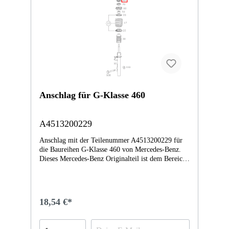
Anschlag für G-Klasse 460
A4513200229
Anschlag mit der Teilenummer A4513200229 für
die Baureihen G-Klasse 460 von Mercedes-Benz.
Dieses Mercedes-Benz Originalteil ist dem Bereich
FEDERBEIN UND FEDERBEINBEFESTIGUNG
VORN zugeordnet. Technische Merkmale: Details:
Abmessungen: 7.6 x 7.6 x 1.6 cm Gewicht:
0.091kg Dieses Teil ersetzt die Teilenummer
18,54 €*
A4513200129. Das Mercedes-Benz Originalteil
Anschlag A4513200229 A4513200229 wurde unter
anderem verbaut in folgenden Modellen 451380