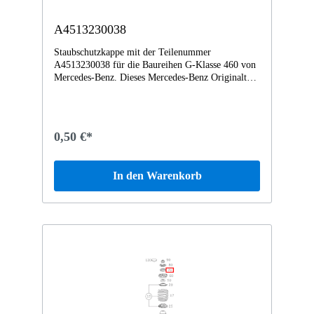
A4513230038
Staubschutzkappe mit der Teilenummer
A4513230038 für die Baureihen G-Klasse 460 von
Mercedes-Benz. Dieses Mercedes-Benz Originalteil
ist dem Bereich FEDERBEIN UND
FEDERBEINBEFESTIGUNG VORN zugeordnet.
Technische Merkmale: Details: Abmessungen: 8.3 x
8.3 x 2.1 cm Gewicht: 0.022kg Dieses Teil ersetzt
0,50 €*
die Teilenummer A4478201400. Das
Staubschutzkappe A4513230038 wurde unter
anderem verbaut in folgenden Modellen 451380
In den Warenkorb
fortwo coupé mhd 52 kW Vertrauen Sie auf
Mercedes-Benz Originalteile.