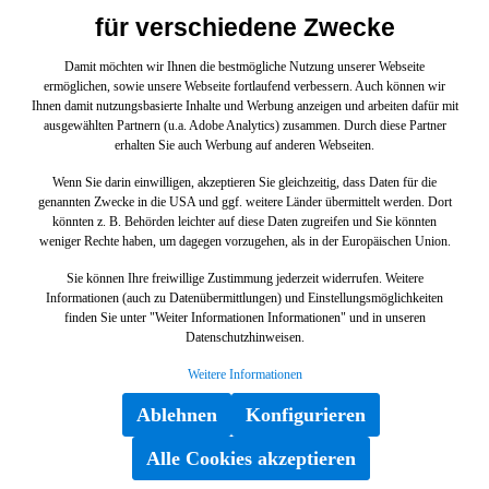
für verschiedene Zwecke
Damit möchten wir Ihnen die bestmögliche Nutzung unserer Webseite
ALUMINIUMRAD 4J
ermöglichen, sowie unsere Webseite fortlaufend verbessern. Auch können wir
Ihnen damit nutzungsbasierte Inhalte und Werbung anzeigen und arbeiten dafür mit
ausgewählten Partnern (u.a. Adobe Analytics) zusammen. Durch diese Partner
Q0006953V001C31L00
erhalten Sie auch Werbung auf anderen Webseiten.
Wenn Sie darin einwilligen, akzeptieren Sie gleichzeitig, dass Daten für die
genannten Zwecke in die USA und ggf. weitere Länder übermittelt werden. Dort
könnten z. B. Behörden leichter auf diese Daten zugreifen und Sie könnten
weniger Rechte haben, um dagegen vorzugehen, als in der Europäischen Union.
Sie können Ihre freiwillige Zustimmung jederzeit widerrufen. Weitere
219,06 €*
Informationen (auch zu Datenübermittlungen) und Einstellungsmöglichkeiten
finden Sie unter "Weiter Informationen Informationen" und in unseren
Datenschutzhinweisen.
Weitere Informationen
Ablehnen
Konfigurieren
Benachrichtige mich
Alle Cookies akzeptieren
Mit dem Absenden des Formulars akzeptiere ich die
Allgemeinen Geschäftsbedingungen
sowie die