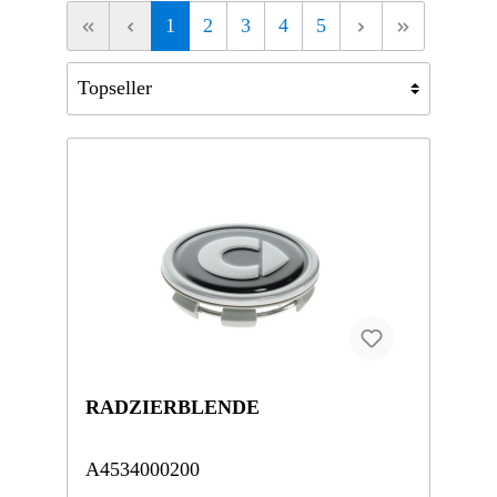
1
2
3
4
5
RADZIERBLENDE
A4534000200