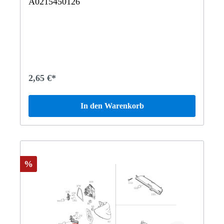
A0215450126
2,65 €*
In den Warenkorb
%