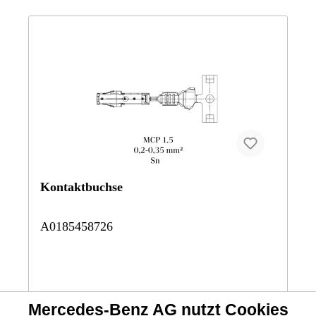
BCA117903 CLA-Klasse CLA 220 CDI / d117908 CLA
200 Shooting Brake d117912 CLA-Klasse CLA 180 CDI /
d BCA117942 CLA 180 Shooting Brake117943 CLA 200
Shooting Brake117944 CLA 250 Shooting Brake
PEAK156903 GLA220CDI156908 GLA200CDI156912
GLA 200 d 4MATIC Sport Utility Vehicle156942 B
200156943 GLA200156944 GLA250176000 A180CDI
DCT BE176001 A200CDI BE176003 A220CDI
BE176008 A 200 d SCORE!176011 ALSD A 160 d
BCA176012 ALSD A 180 d BCA176041 A 160
SCORE!176042 A 180176043 A200BE176044 A250
Sport176050 A 250 Sport Limousine242848 B200
NGD242890 ELECTRIC DRIVE246200 B180CDI
DCT246201 B200CDI BE246203 B220CDI BE246208 B
200 d Sports Tourer246211 B 160 d Sports Tourer246212
Kontaktbuchse
B180CDI246241 B 160 Sports Tourer246242 B180
BE246243 smart EQ forfour246244 B250 BE Vertrauen
Sie auf Mercedes-Benz Originalteile.
A0185458726
Mercedes-Benz AG nutzt Cookies