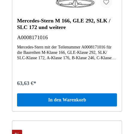
Brake117943 CLA 200 Shooting Brake117944 CLA 250
Shooting Brake PEAK117946 CLA 250 Sport 4MATIC
Shooting Brake117947 CLA 220 4MATIC Shooting Brake
SCORE!117951 CLA 250 Sport 4MATIC Shooting Brake
Mercedes-Stern M 166, GLE 292, SLK /
BCA117952 Mercedes-AMG CLA 45 4MATIC Shooting
SLC 172 und weitere
Brake BCA156902 GLA200CDI 4M156903
GLA220CDI156905 GLA220CDI 4M156908
A0008171016
GLA200CDI156912 GLA 200 d 4MATIC Sport Utility
Vehicle156942 B 200156943 GLA200156944
Mercedes-Stern mit der Teilenummer A0008171016 für
GLA250156946 GLA250 4M156947 C 200 4MATIC T-
die Baureihen M-Klasse 166, GLE-Klasse 292, SLK/
Modell156952 Mercedes-AMG GLA 45 4MATIC Sport
SLC-Klasse 172, A-Klasse 176, B-Klasse 246, C-Klasse
Utility Vehicle176000 A180CDI DCT BE176001
204, GLC-Klasse 253, E-Klasse 212, CLS-Klasse 218 von
A200CDI BE176002 A 200 d 4MATIC Limousine176003
Mercedes-Benz. Dieses Mercedes-Benz Originalteil ist dem
A220CDI BE176005 A 220 d 4MATIC PEAK176008 A
Bereich Kühlerverkleidung zugeordnet. Technische
200 d SCORE!176011 ALSD A 160 d BCA176012 ALSD
Merkmale: Details: Abmessungen: 25 x 20 x 3 cm
63,63 €*
A 180 d BCA176041 A 160 SCORE!176042 A 180176043
Gewicht: 0.057kg Dieses Teil ersetzt die Teilenummer
A200BE176044 A250 Sport176046 A 250 Sport
A0061533028. Das Mercedes-Benz Originalteil Mercedes-
4MATIC176047 A 220 4MATIC Limousine176050 A 250
Stern A0008171016 A0008171016 wurde unter anderem
In den Warenkorb
Sport Limousine176051 A 250 Sport 4MATIC
verbaut in folgenden Modellen 166023 ML 350 CDI
Limousine176052 Mercedes-Benz A 45 AMG 4M242848
4MATIC BlueEFFICIENCY Off-Roader166024 ML/GLE
B200 NGD242890 ELECTRIC DRIVE246200 B180CDI
350 BT/D 4M 642826166057 ML/GLE 350
DCT246201 B200CDI BE246202 B 200 d 4MATIC
4MATIC166823 GLS 350 d 4MATIC166872 GLS 500
Sports Tourer246203 B220CDI BE246205 B 220 d
4MATIC172403 SLK250CDI BE172447 SLK250
4MATIC ST246208 B 200 d Sports Tourer246211 B 160 d
BE172448 SLK200 BLUE EFF172457 SLK350
Sports Tourer246212 B180CDI246241 B 160 Sports
BE172475 SLK55 AMG176002 A 200 d 4MATIC