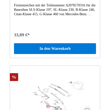
Firmenzeichen mit der Teilenummer A2078170316 für die
Baureihen SLS-Klasse 197, SL-Klasse 230, B-Klasse 246,
Citan-Klasse 415, G-Klasse 460 von Mercedes-Benz.
Dieses Mercedes-Benz Originalteil ist dem Bereich
KUEHLERVERKLEIDUNG zugeordnet. Technische
Merkmale: Details: Abmessungen: 6 x 6 x 2 cm Gewicht:
0.007kg Dieses Teil ersetzt die Teilenummer
33,09 €*
A1298880116. Das Firmenzeichen A2078170316 wurde
unter anderem verbaut in folgenden Modellen 197377 SLS
AMG Coupé Black Series197378 SLS AMG GT Coupé
In den Warenkorb
Final Edition197477 SLS AMG Roadster197478 SLS
AMG GT Roadster Final Edition230454 SL 300 roadster
RL230456 SL 350 Roadster BCA230458 SL 350
Sportmotor230467 SL 350 Roadster RL230470 SL63
AMG Roadster230471 SL 550 Roadster230472 SL55
AMG Roadster230474 SL55230475 SL500230476 SL 600
Roadster230477 SL 600 Roadster242848 B200
%
NGD246200 B180CDI DCT246201 B200CDI BE246242
B180 BE415605 111 CDI415703 230 G Vertrauen Sie auf
Mercedes-Benz Originalteile.