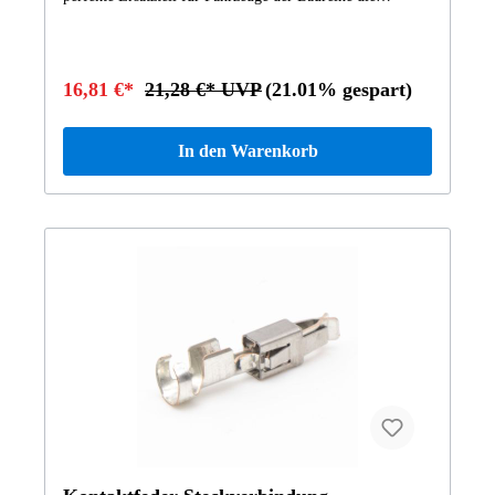
Baureihen B-Klasse 246. Dieses Wischerblatt wurde
speziell entwickelt, um eine herausragende Wischleistung
und klare Sicht auf der Scheibe zu gewährleisten. Unsere
Wischerblätter sind aus hochwertigem Material gefertigt
16,81 €*
21,28 €* UVP
(21.01% gespart)
und bieten eine optimale Passform für Ihr Mercedes-
Fahrzeug. Sie wurden entwickelt, um die neuesten
technischen Standards zu erfüllen und sind perfekt auf die
In den Warenkorb
Wischerarme abgestimmt. Das Mercedes-Benz
Wischerblatt sorgt für eine zuverlässige und effiziente
Reinigung der Scheiben, selbst bei schlechten
Wetterbedingungen. Mit seinem speziellen Design und
hochwertigen Materialien gewährleistet es eine lange
Lebensdauer und eine klare Sicht während der Fahrt. Der
Austausch des Wischerblattes ist einfach und erfordert
keine speziellen Werkzeuge. Es kann schnell und
problemlos auf die Wischerarme montiert werden, und Sie
werden sofort die verbesserte Wischleistung erkennen.
Produkthighlights: Optimale Passform: Speziell für
Fahrzeuge der Baureihe die Baureihen B-Klasse 246
Hochwertige Materialien: Langlebig und zuverlässig
Hervorragende Wischleistung: Klare Sicht bei allen
Wetterbedingungen Einfache Montage: Keine speziellen
Werkzeuge erforderlich Das Wischerblatt A2468201045
wurde unter anderem verbaut in folgenden Modellen
242848 B200 NGD242890 ELECTRIC DRIVE246200