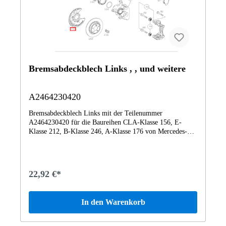
Bremsabdeckblech Links , , und weitere
A2464230420
Bremsabdeckblech Links mit der Teilenummer
A2464230420 für die Baureihen CLA-Klasse 156, E-
Klasse 212, B-Klasse 246, A-Klasse 176 von Mercedes-
Benz. Dieses Mercedes-Benz Originalteil ist dem Bereich
HINTERRADBREMSE zugeordnet. Technische
Merkmale: Details: Links Abmessungen: 30 x 26 x 3 cm
Gewicht: 0.293kg Dieses Teil ersetzt die Teilenummer
22,92 €*
A0004231120. Das Bremsabdeckblech A2464230420
wurde unter anderem verbaut in folgenden Modellen
117301 CLA 200CDI117303 CLA 220 d Coupé
In den Warenkorb
SCORE!117308 CLA 200 d Coupé PEAK117312 CLA
180 d Coupé PEAK BCA117342 CLA 200 Coupé117344
CLA 250 Sport Coupé117350 CLA 250 Sport Coupé