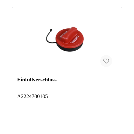
Tourer246247 B220 4MBF5CB0 A 45 AMG
BCA117903 CLA-Klasse CLA 220 CDI / d117908 CLA
4MATICSJ4GB4 CLA 250 4MATIC Coupé Vertrauen Sie
200 Shooting Brake d117912 CLA-Klasse CLA 180 CDI /
auf Mercedes-Benz Originalteile.
d BCA117942 CLA 180 Shooting Brake117943 CLA 200
Shooting Brake117944 CLA 250 Shooting Brake
PEAK156903 GLA220CDI156908 GLA200CDI156912
GLA 200 d 4MATIC Sport Utility Vehicle156942 B
200156943 GLA200156944 GLA250176000 A180CDI
DCT BE176001 A200CDI BE176003 A220CDI
BE176008 A 200 d SCORE!176011 ALSD A 160 d
BCA176012 ALSD A 180 d BCA176041 A 160
SCORE!176042 A 180176043 A200BE176044 A250
Sport176050 A 250 Sport Limousine242848 B200
NGD242890 ELECTRIC DRIVE246200 B180CDI
DCT246201 B200CDI BE246203 B220CDI BE246208 B
200 d Sports Tourer246211 B 160 d Sports Tourer246212
Einfüllverschluss
B180CDI246241 B 160 Sports Tourer246242 B180
BE246243 smart EQ forfour246244 B250 BE Vertrauen
Sie auf Mercedes-Benz Originalteile.
A2224700105