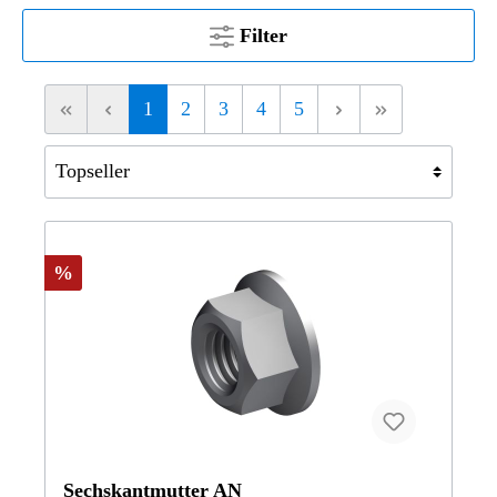
Filter
1
2
3
4
5
%
Sechskantmutter AN