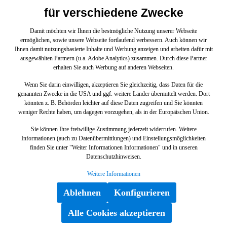
240 4MATIC Limousine203016 C 270 CDI
für verschiedene Zwecke
Limousine203018 C 30 CDI AMG203020 C 320 CDI
Limousine203035 C180203040 C 230 KOMPRESSOR
Damit möchten wir Ihnen die bestmögliche Nutzung unserer Webseite
Limousine203042 C 200 KOMPRESSOR Limousine
ermöglichen, sowie unsere Webseite fortlaufend verbessern. Auch können wir
RL203043 C 200 KOMPRESSOR Limousine203045 C
Ihnen damit nutzungsbasierte Inhalte und Werbung anzeigen und arbeiten dafür mit
200 Kompressor Limousine BCA203046 OPEL203052 C
ausgewählten Partnern (u.a. Adobe Analytics) zusammen. Durch diese Partner
230 Limousine203054 C 280 Limousine203056 C 350
erhalten Sie auch Werbung auf anderen Webseiten.
Limousine203061 C 240 Limousine BCA203064 C 320
Limousine BCA203065 C 32 AMG KOMPRESSOR
Wenn Sie darin einwilligen, akzeptieren Sie gleichzeitig, dass Daten für die
Lim.203076 C 55 AMG Limousine203204 C 230
genannten Zwecke in die USA und ggf. weitere Länder übermittelt werden. Dort
KOMPRESSOR Limousine203206 C 220 T CDI203207 C
könnten z. B. Behörden leichter auf diese Daten zugreifen und Sie könnten
220 CDI T-Modell203208 C 220 d T-Modell203216 C 270
weniger Rechte haben, um dagegen vorzugehen, als in der Europäischen Union.
TCDI203218 C 30 T CDI AMG203220 C 320 T
CDI203235 C 180 T-Modell203240 C 230 T
Sie können Ihre freiwillige Zustimmung jederzeit widerrufen. Weitere
Kompressor203242 E 200 T-Limousine203243 C 200
Informationen (auch zu Datenübermittlungen) und Einstellungsmöglichkeiten
KOMPRESSOR T203245 C 200 TK203246 C 200 CDI
Halter
finden Sie unter "Weiter Informationen Informationen" und in unseren
Limousine203252 C 230 T-Modell203254 C 280 T-
Datenschutzhinweisen.
Modell203256 C 350 T-Modell203261 C 240 T-
Modell203264 C 320 T-MODELL203265 C 32 T AMG
A1121410440
Weitere Informationen
Komp.203276 RENATE203706 CL 220 CDI203707 CLC
200 CDI Sportcoupé BCA203708 CLC 220 CDI
Ablehnen
Konfigurieren
Sportcoupé RL203718 CL 30 CDI AMG203730 C 160
Sportcoupé203731 CLC 160 Sportcoupé BCA203735 CL
Alle Cookies akzeptieren
200 (CL)203740 CLC 200 KOMPRESSOR