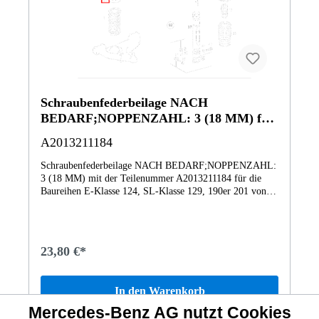
Schraubenfederbeilage NACH
BEDARF;NOPPENZAHL: 3 (18 MM) für
E 124, SL 129, 190 201-Klasse
A2013211184
Schraubenfederbeilage NACH BEDARF;NOPPENZAHL:
3 (18 MM) mit der Teilenummer A2013211184 für die
Baureihen E-Klasse 124, SL-Klasse 129, 190er 201 von
Mercedes-Benz. Dieses Mercedes-Benz Originalteil ist dem
Bereich FEDERN UND AUFHAENGUNG VORN
zugeordnet. Technische Merkmale: Details: NACH
BEDARF;NOPPENZAHL: 3 (18 MM) Abmessungen: 12
23,80 €*
x 12 x 5 cm Gewicht: 0.187kg Dieses Teil ersetzt die
Teilenummer Q0002306V000000000. Das
Schraubenfederbeilage A2013211184 wurde unter anderem
In den Warenkorb
verbaut in folgenden Modellen 124050 300CE129058 SL
280 Roadster BCA129059 SL 280 V6129060 300 SL
Mercedes-Benz AG nutzt Cookies