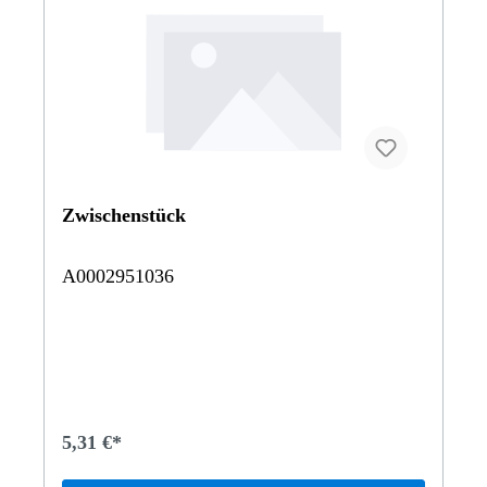
Mercedes-AMG G 63463274 Mercedes-AMG G 65463303
G 350CDI 4X4 2400463306 G3504X42400463309 G
400CDI 4X4 2400463322 G 270 CDI STKU463323 G
270CDI 4X4 2850463332 G 400 CDI STKU463333 G
400CDI 4X4 2850463336 G 350 CDI 4x4 2400463340 G
350 CDI Station-Wagen kurz463341 G 350d463342 G 350
d Professional Limited Edition463346
G3504X42850463348 G 500 Off-Roader lang
BCA461334 G 280CDI 4X4 2850 Vertrauen Sie auf
Mercedes-Benz Originalteile.
Zwischenstück
A0002951036
5,31 €*