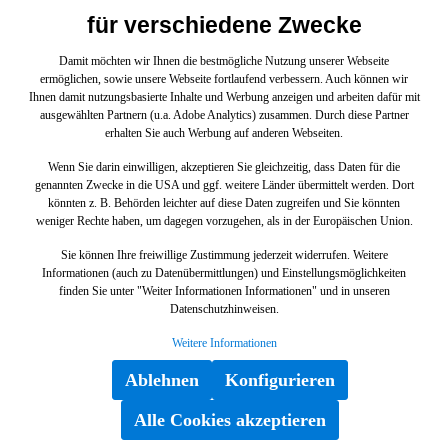
Roadster129061 300 SL-24 Roadster129063 SL 320
Roadster129064 SL 320 V6129066 500 SL Roadster mit
für verschiedene Zwecke
Automatic129067 SL 500/500 SL129068 SL 500
V8129076 SL 600 Roadster mit Automatik201022
Damit möchten wir Ihnen die bestmögliche Nutzung unserer Webseite
190201023 190 (105 PS)201024
ermöglichen, sowie unsere Webseite fortlaufend verbessern. Auch können wir
POMPFENMOBIL201034 190 E 2.3-16201035 190 E
Ihnen damit nutzungsbasierte Inhalte und Werbung anzeigen und arbeiten dafür mit
2.5-16201122 190 D Limousine201128 190 D 2.5 Turbo
ausgewählten Partnern (u.a. Adobe Analytics) zusammen. Durch diese Partner
Vertrauen Sie auf Mercedes-Benz Originalteile.
erhalten Sie auch Werbung auf anderen Webseiten.
Wenn Sie darin einwilligen, akzeptieren Sie gleichzeitig, dass Daten für die
genannten Zwecke in die USA und ggf. weitere Länder übermittelt werden. Dort
könnten z. B. Behörden leichter auf diese Daten zugreifen und Sie könnten
weniger Rechte haben, um dagegen vorzugehen, als in der Europäischen Union.
Sie können Ihre freiwillige Zustimmung jederzeit widerrufen. Weitere
Stange DREHSTAB ZUM
Informationen (auch zu Datenübermittlungen) und Einstellungsmöglichkeiten
finden Sie unter "Weiter Informationen Informationen" und in unseren
FEDERLENKER E 210, GLB 247, SL 129
Datenschutzhinweisen.
und weitere
A1243200289
Weitere Informationen
Stange DREHSTAB ZUM FEDERLENKER mit der
Ablehnen
Konfigurieren
Teilenummer A1243200289 für die Baureihen E-Klasse
210, GLB-Klasse 247, SL-Klasse 129, SLK-Klasse 171,
190er 201, C-Klasse 202, S-Klasse 220, CLK-Klasse 208
Alle Cookies akzeptieren
von Mercedes-Benz. Dieses Mercedes-Benz Originalteil ist