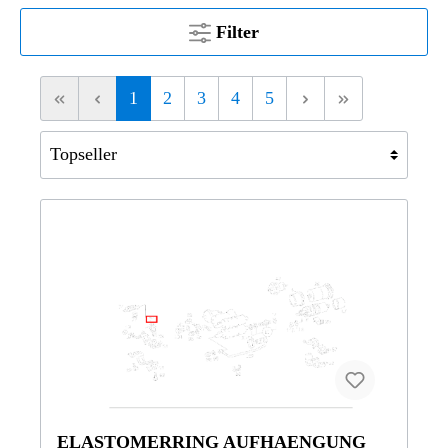
Filter
1
2
3
4
5
ELASTOMERRING AUFHAENGUNG