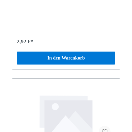
SE-126126024 300 SE-126 EX126025 300SEL126034
420 SE-126126035 420 SEL-126126036 500 SE-
126126038 560 SE - 126126039 560 SEL-126126043 380
SEC Coupe126044 500 SEC-126126045 560 SEC-
126126046 420 SEC COUPE mit Automatic201122 190 D
Limousine201126 190 D 2.5 Limousine201128 190 D 2.5
Turbo202121 C 220 Diesel Limousine202125 C 250
Diesel Limousine202182 C220TD460329 250 GD461337
2,92 €*
290 GD463320 G 350 D TURBO463321 G 350 DT
STLA463327 G 300 D STKA463328 300 GD ST. LG
Vertrauen Sie auf Mercedes-Benz Originalteile.
In den Warenkorb