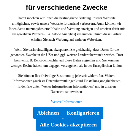
für verschiedene Zwecke
Unterlegplatte Halter links und rechts an Getriebe mit der
Teilenummer A1404920118 für die Baureihen SL-Klasse
Damit möchten wir Ihnen die bestmögliche Nutzung unserer Webseite
129, S-Klasse 221, SLK-Klasse 170, C-Klasse 205, CLK-
ermöglichen, sowie unsere Webseite fortlaufend verbessern. Auch können wir
Klasse 209, E-Klasse 212, CL-Klasse 216, CLS-Klasse
Ihnen damit nutzungsbasierte Inhalte und Werbung anzeigen und arbeiten dafür mit
219, Maybach-Klasse 240 von Mercedes-Benz. Dieses
ausgewählten Partnern (u.a. Adobe Analytics) zusammen. Durch diese Partner
Mercedes-Benz Originalteil ist dem Bereich Auspuffanlage
erhalten Sie auch Werbung auf anderen Webseiten.
bei 8-Zylinder-Benzinfahrzeugen zugeordnet. Technische
5,53 €*
Merkmale: Details: Halter links und rechts an Getriebe
Wenn Sie darin einwilligen, akzeptieren Sie gleichzeitig, dass Daten für die
Abmessungen: 13 x 8 x 2 cm Gewicht: 0.04kg Dieses Teil
genannten Zwecke in die USA und ggf. weitere Länder übermittelt werden. Dort
ersetzt die Teilenummer A1644901616. Das Unterlegplatte
In den Warenkorb
könnten z. B. Behörden leichter auf diese Daten zugreifen und Sie könnten
A1404920118 wurde unter anderem verbaut in folgenden
weniger Rechte haben, um dagegen vorzugehen, als in der Europäischen Union.
Modellen 129067 SL 500/500 SL129076 SL 600 Roadster
mit Automatik140043 S 420 L/400 SEL140050 SL
Sie können Ihre freiwillige Zustimmung jederzeit widerrufen. Weitere
320140051 S 500 Limousine (langer Radstand)140056 S
Informationen (auch zu Datenübermittlungen) und Einstellungsmöglichkeiten
600/600 SE V12140057 S600L140063 S 420
finden Sie unter "Weiter Informationen Informationen" und in unseren
Coupe140070 S 500 Coupé140076 S 600 Coupé170465
Datenschutzhinweisen.
SLK 320 V6170466 SLK 320 AMG KOMP203043 C 200
%
KOMPRESSOR Limousine203052 C 230
Weitere Informationen
Limousine203054 C 280 Limousine203056 C 350
Limousine203061 C 240 Limousine BCA203064 C 320
Ablehnen
Konfigurieren
Limousine BCA203065 C 32 AMG KOMPRESSOR
Lim.203076 C 55 AMG Limousine203081 C 240 4MATIC
Alle Cookies akzeptieren
Limousine203084 C 320 4MATIC Limousine203087 C
350 4MATIC203092 C 280 4MATIC Limousine203243 C