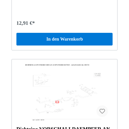
MATIC210606 E 250 D210616 E 270 CDI-T-
MODELL210663 E280 Vertrauen Sie auf Mercedes-Benz
Originalteile.
12,91 €*
In den Warenkorb
Dichtring VORSCHALLDAEMPFER AN