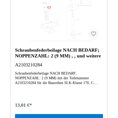
Schraubenfederbeilage NACH BEDARF;
NOPPENZAHL: 2 (9 MM) , , und weitere
A2103210284
Schraubenfederbeilage NACH BEDARF;
NOPPENZAHL: 2 (9 MM) mit der Teilenummer
A2103210284 für die Baureihen SLK-Klasse 170, C-
Klasse 202, CLK-Klasse 208, E-Klasse 210 von Mercedes-
Benz. Dieses Mercedes-Benz Originalteil ist dem Bereich
FEDERN UND AUFHAENGUNG VORN MIT UND
OHNE ADAPTIVES DAEMPFUNGSSYSTEM
13,01 €*
zugeordnet. Technische Merkmale: Details: NACH
BEDARF; NOPPENZAHL: 2 (9 MM) Abmessungen: 12
x 12 x 3 cm Gewicht: 0.135kg Dieses Teil ersetzt die