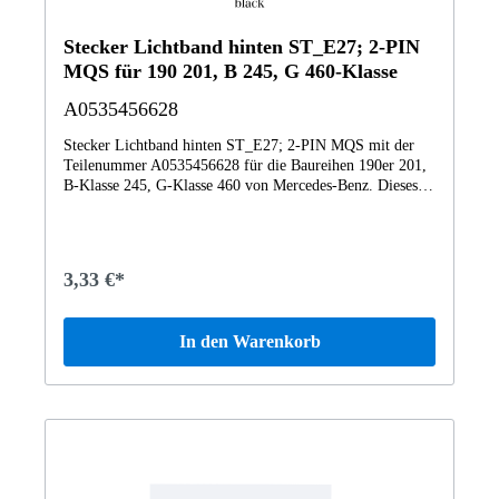
Stecker Lichtband hinten ST_E27; 2-PIN
MQS für 190 201, B 245, G 460-Klasse
A0535456628
Stecker Lichtband hinten ST_E27; 2-PIN MQS mit der
Teilenummer A0535456628 für die Baureihen 190er 201,
B-Klasse 245, G-Klasse 460 von Mercedes-Benz. Dieses
Mercedes-Benz Originalteil ist dem Bereich
Innenleuchten/Steckdosen zugeordnet. Technische
Merkmale: Details: Lichtband hinten ST_E27; 2-PIN
MQS Abmessungen: 2 x 2 x 1 cm Gewicht: 0.001kg
3,33 €*
Dieses Teil ersetzt die Teilenummer A2078260158. Das
Mercedes-Benz Originalteil Stecker A0535456628
A0535456628 wurde unter anderem verbaut in folgenden
In den Warenkorb
Modellen 447601 Vito Kastenwagen 116 BlueTEC
K447603 Vito 116 CDI Kasten Lang447703 Vito 116 CDI
Mixto Lang447811 V 220 d EDITION Kompakt Vertrauen
Sie auf Mercedes-Benz Originalteile.