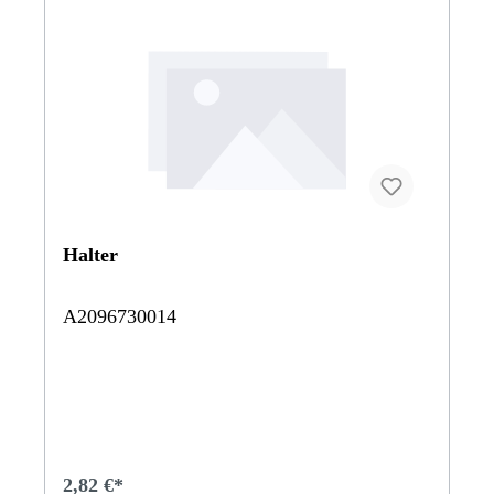
Halter
A2096730014
2,82 €*