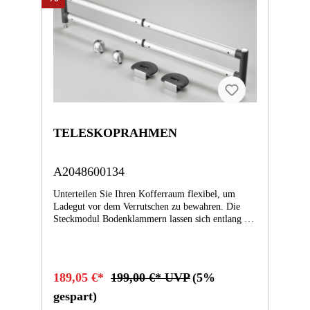
TELESKOPRAHMEN
A2048600134
Unterteilen Sie Ihren Kofferraum flexibel, um
Ladegut vor dem Verrutschen zu bewahren. Die
Steckmodul Bodenklammern lassen sich entlang der
Außenkanten des Ladebodens frei positionieren.
Die Teleskopstange des Systems sorgt für sicheren
Halt. Eine Vorrüstung ab Werk (SA-Code 942) ist
nicht notwendig. Mit Erwerb des Ergänzungskits
189,05 €*
199,00 €* UVP
(5%
Steckmodul lassen sich auch Zusatzprodukte wie
z.B. die Zick-Zack-Falttasche befestigen.
gespart)