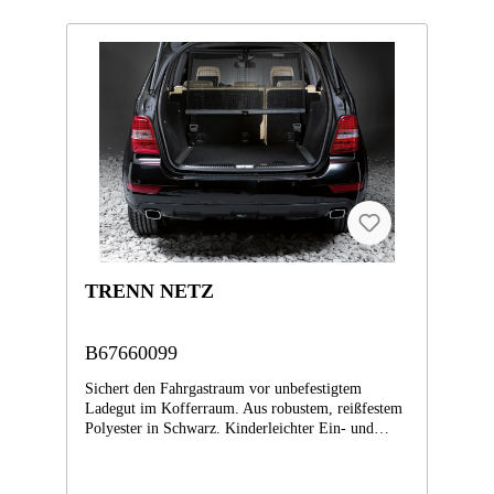
Beispiel passend für die Mercedes-Benz
Modelle:ML 250 CDI 4MATIC BlueEFFICIENCY
(166003)ML 250 BlueTEC 4MATIC (166004)ML
350 CDI 4MATIC BlueEFFICIENCY (166023)ML
350 BlueTEC 4MATIC (166024)ML 300 4MATIC
(166055)ML 400 4MATIC (166056)ML 350
4MATIC BlueEFFICIENCY (166057)ML 350
(166058)ML 320 4MATIC (166062)ML 500
4MATIC BlueEFFICIENCY (166073)ML 63 AMG
4MATIC (166074)
TRENN NETZ
B67660099
Sichert den Fahrgastraum vor unbefestigtem
Ladegut im Kofferraum. Aus robustem, reißfestem
Polyester in Schwarz. Kinderleichter Ein- und
Ausbau. Clevere Klappfunktion zur platzsparenden
Aufbewahrung im Fahrzeug.