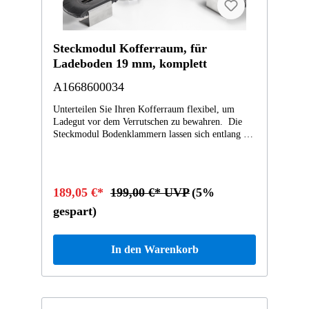
Steckmodul Kofferraum, für
Ladeboden 19 mm, komplett
A1668600034
Unterteilen Sie Ihren Kofferraum flexibel, um
Ladegut vor dem Verrutschen zu bewahren. Die
Steckmodul Bodenklammern lassen sich entlang der
Außenkanten des Ladebodens frei positionieren.
Die Teleskopstange des Systems sorgt für sicheren
Halt. Eine Vorrüstung ab Werk (SA-Code 942) ist
nicht notwendig. Mit Erwerb des Ergänzungskits
189,05 €*
199,00 €* UVP
(5%
Steckmodul lassen sich auch Zusatzprodukte wie
z.B. die Zick-Zack-Falttasche befestigen.
gespart)
In den Warenkorb