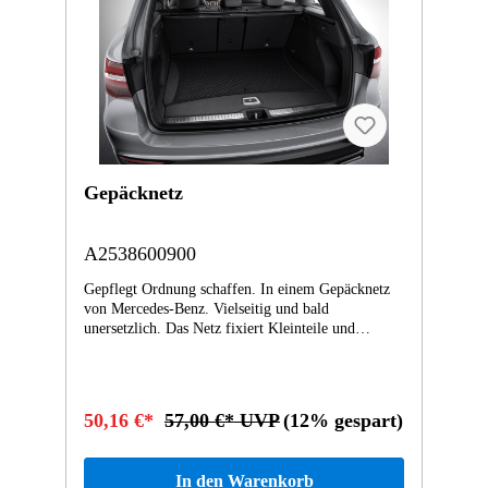
Gepäcknetz
A2538600900
Gepflegt Ordnung schaffen. In einem Gepäcknetz
von Mercedes-Benz. Vielseitig und bald
unersetzlich. Das Netz fixiert Kleinteile und
leichtes Ladegut und verhindert Transportschäden.
Rundum flexibel: Die schwarzen Nylon-Netzfasern
passen sich elastisch dem Ladegut an und stecken
viel weg. Immer wieder packend. Ihr Mercedes-
50,16 €*
57,00 €* UVP
(12% gespart)
Benz.
In den Warenkorb