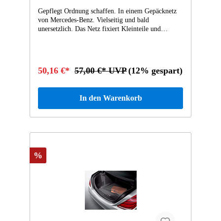
Gepflegt Ordnung schaffen. In einem Gepäcknetz
von Mercedes-Benz. Vielseitig und bald
unersetzlich. Das Netz fixiert Kleinteile und
leichtes Ladegut und verhindert Transportschäden.
Rundum flexibel: Die schwarzen Nylon-Netzfasern
passen sich elastisch dem Ladegut an und stecken
viel weg. Immer wieder packend. Ihr Mercedes-
50,16 €*
57,00 €* UVP
(12% gespart)
Benz.
In den Warenkorb
%