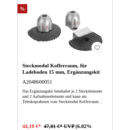
%
Steckmodul Kofferraum, für
Ladeboden 15 mm, Ergänzungskit
A2048600051
Das Ergänzungskit beinhaltet je 2 Steckelemente
und 2 Aufnahmeelemente und kann am
Teleskoprahmen vom Steckmodul Kofferraum
befestigt werden. Die Steckmodul Bodenklammern
lassen sich entlang der Außenkanten des
Ladebodens frei positionieren. Mit dem
Ergänzungskit für das Steckmodul Kofferraum
44,18 €*
47,01 €* UVP
(6.02%
kann die Zick-Zack-Falttasche auch ohne