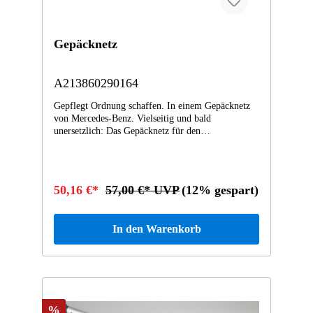
Gepäcknetz
A213860290164
Gepflegt Ordnung schaffen. In einem Gepäcknetz
von Mercedes-Benz. Vielseitig und bald
unersetzlich: Das Gepäcknetz für den
Kofferraumboden ist als Tasche ausgeformt. Es
fixiert Kleinteile und leichtes Ladegut und
verhindert Transportschäden. Rundum flexibel: Die
schwarzen Nylon-Netzfasern passen sich elastisch
50,16 €*
57,00 €* UVP
(12% gespart)
dem Ladegut an und stecken viel weg. Sie können
das Gepäcknetz am Kofferraumboden im Fahrzeug
einfach selbst montieren. Immer wieder packend.
In den Warenkorb
Ihr Mercedes-Benz.
%