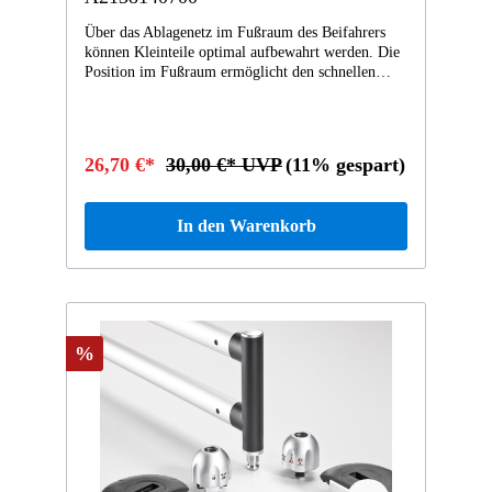
Über das Ablagenetz im Fußraum des Beifahrers
können Kleinteile optimal aufbewahrt werden. Die
Position im Fußraum ermöglicht den schnellen
Zugriff auf Dinge, die gut erreichbar sein sollten.
So können zum Beispiel Parkscheibe, Eiskratzer
oder Lade-/Adapterkabel praktisch verstaut werden
und sind jederzeit greifbar. Die Montage muss über
26,70 €*
30,00 €* UVP
(11% gespart)
eine Werkstatt oder einen Fachhändler erfolgen.
In den Warenkorb
%