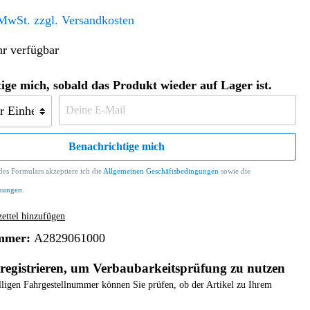
Altern. Antriebe/Energieumw.
Home & Living
 MwSt. zzgl. Versandkosten
Frontautomatgetriebe
r verfügbar
Koffer, Taschen & Lederwaren
Kraftstoffanlage
Geldbörsen
Fahrgestell-/Hilfsrahmen
Telematik
ige mich, sobald das Produkt wieder auf Lager ist.
Handyhüllen
Ölbehälter
Dashcam
Handtaschen und Shopper
Assistenzsysteme
Alle Kategorien
Koffer
Mobilkommunikation
Benachrichtige mich
smart
Rucksäcke
Entertainment
es Formulars akzeptiere ich die
Allgemeinen Geschäftsbedingungen
sowie die
Zubehör
Business
Navigation
mungen
.
Brabus Zubehör
ttel hinzufügen
Räder / Reifen
mmer:
A2829061000
Teileart
registrieren, um Verbaubarkeitsprüfung zu nutzen
elligen Fahrgestellnummer können Sie prüfen, ob der Artikel zu Ihrem