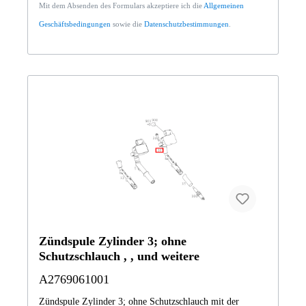
Mit dem Absenden des Formulars akzeptiere ich die
Allgemeinen
SUV-Tourer (langer Radstand)251165 R350 L
4MATIC251172 R 500/550 L 4MATIC463202 G 500
Geschäftsbedingungen
sowie die
Datenschutzbestimmungen
.
Cabriolet463236 G-KlasseBB8GB9 ML 350 4M
BCABF71E1 GL 450 4MBF8GE7 GL 500 4MATIC Off-
RoaderHF8HB9 E 350 4MATIC Limousine BCANG7BB7
S 550 Limousine lang BCA Vertrauen Sie auf Mercedes-
Benz Originalteile.
Zündspule Zylinder 3; ohne
Schutzschlauch , , und weitere
A2769061001
Zündspule Zylinder 3; ohne Schutzschlauch mit der