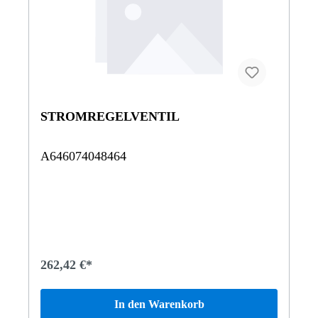
STROMREGELVENTIL
A646074048464
262,42 €*
In den Warenkorb