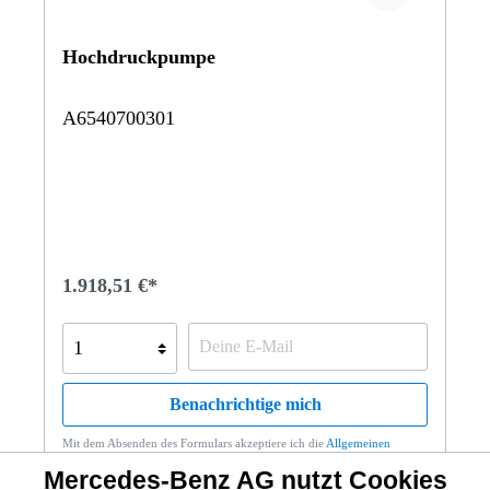
Hochdruckpumpe
A6540700301
1.918,51 €*
Benachrichtige mich
Mit dem Absenden des Formulars akzeptiere ich die
Allgemeinen
Geschäftsbedingungen
sowie die
Datenschutzbestimmungen
.
Mercedes-Benz AG nutzt Cookies