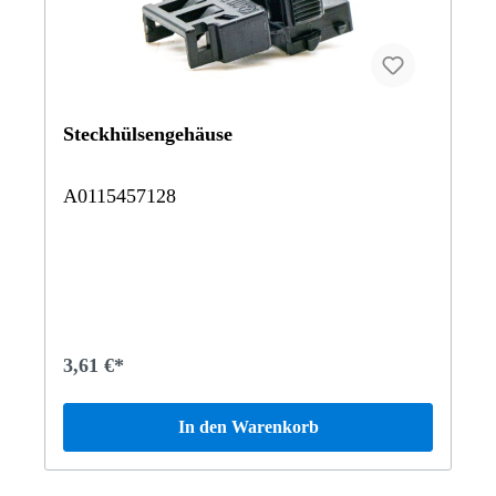
500/500 SL129068 SL 500 V8129076 SL 600 Roadster
mit Automatik201023 190 (105 PS)201024
POMPFENMOBIL201034 190 E 2.3-16201122 190 D
Limousine201128 190 D 2.5 Turbo Vertrauen Sie auf
Mercedes-Benz Originalteile.
Steckhülsengehäuse
A0115457128
3,61 €*
In den Warenkorb