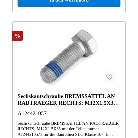
Roadster Vertrauen Sie auf Mercedes-Benz Originalteile.
Radstand) Vertrauen Sie auf Mercedes-Benz Originalteile.
%
Sechskantschraube BREMSSATTEL AN
RADTRAEGER RECHTS; M12X1.5X35 ,
, und weitere
A1244210571
Sechskantschraube BREMSSATTEL AN RADTRAEGER
RECHTS; M12X1.5X35 mit der Teilenummer
A1244210571 für die Baureihen SLC-Klasse 107, E-