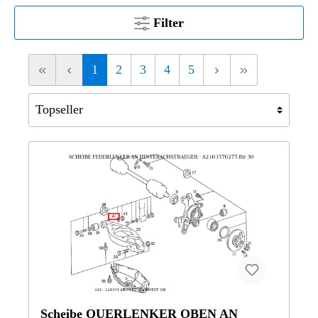
Filter
1
2
3
4
5
Scheibe QUERLENKER OBEN AN