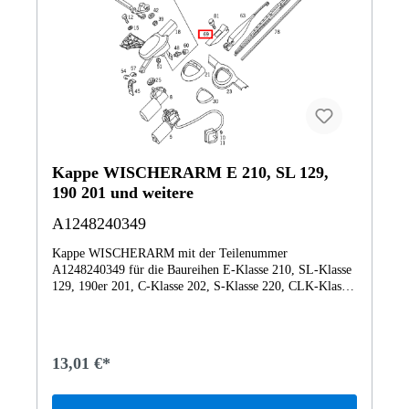
Kappe WISCHERARM E 210, SL 129,
190 201 und weitere
A1248240349
Kappe WISCHERARM mit der Teilenummer
A1248240349 für die Baureihen E-Klasse 210, SL-Klasse
129, 190er 201, C-Klasse 202, S-Klasse 220, CLK-Klasse
208 von Mercedes-Benz. Dieses Mercedes-Benz
Originalteil ist dem Bereich SCHEIBENWISCHER
zugeordnet. Technische Merkmale: Details:
WISCHERARM Abmessungen: 15 x 5 x 3 cm Gewicht:
13,01 €*
0.027kg Dieses Teil ersetzt die Teilenummer
A2549063300. Das Mercedes-Benz Originalteil Kappe
A1248240349 A1248240349 wurde unter anderem verbaut