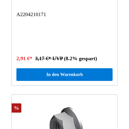
A2204210171
2,91 €*
3,17 €* UVP
(8.2% gespart)
In den Warenkorb
%