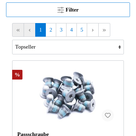
Filter
1
2
3
4
5
%
Passschraube