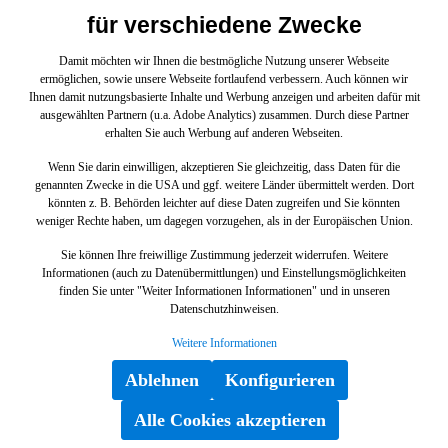
CDI Coupé209442 CLK DTM AMG 5,5 L209454 CLK
für verschiedene Zwecke
280 Cabriolet209456 CLK 350 CABRIOLET209461 CLK
240 Cabriolet209465 CLK 320 CABRIOLET209472 CLK
Damit möchten wir Ihnen die bestmögliche Nutzung unserer Webseite
500, CLK 550209475 CLK 500 Cabriolet210004
ermöglichen, sowie unsere Webseite fortlaufend verbessern. Auch können wir
E220D210007 VW210010 E 250 D (I,P,GR)210016 E
Ihnen damit nutzungsbasierte Inhalte und Werbung anzeigen und arbeiten dafür mit
270 CDI Limousine210017 E 290 Turbodiesel
ausgewählten Partnern (u.a. Adobe Analytics) zusammen. Durch diese Partner
Limousine210020 E 300 DIESEL210025 E300DT210026
erhalten Sie auch Werbung auf anderen Webseiten.
E 320 CDI Limousine210035 E200210037 E230210045 E
200 KOMPRESSOR210048 E 200 Limousine
Wenn Sie darin einwilligen, akzeptieren Sie gleichzeitig, dass Daten für die
BCA210053 E 280 Limousine210055 E320210061 E 280
genannten Zwecke in die USA und ggf. weitere Länder übermittelt werden. Dort
V6210062 E 240 Limousine210063 E 280 V6
könnten z. B. Behörden leichter auf diese Daten zugreifen und Sie könnten
NIERHA210065 E 320 V6210070 E 430 V8210072
weniger Rechte haben, um dagegen vorzugehen, als in der Europäischen Union.
E50AMG210074 E 55 AMG Limousine210206 E 220 T
CDI210216 E 270 T CDI210217 E 290 Turbodiesel T-
Sie können Ihre freiwillige Zustimmung jederzeit widerrufen. Weitere
Modell210225 E300TT210226 E 320 T CDI210235 E
Überzug
Informationen (auch zu Datenübermittlungen) und Einstellungsmöglichkeiten
200 T-Modell210237 E 230 T-Modell210248 E 200 T-
finden Sie unter "Weiter Informationen Informationen" und in unseren
Modell210261 E 240 T-Modell210262 E 240 T-
Datenschutzhinweisen.
Modell210263 E 280 T-Modell210265 E 320 T-
A2012910282
Modell210270 E 430 T-Modell210272 E420T210274 E
Weitere Informationen
55 T AMG210606 E 250 D210616 E 270 CDI-T-
MODELL210663 E280 Vertrauen Sie auf Mercedes-Benz
Ablehnen
Konfigurieren
Originalteile.
Alle Cookies akzeptieren