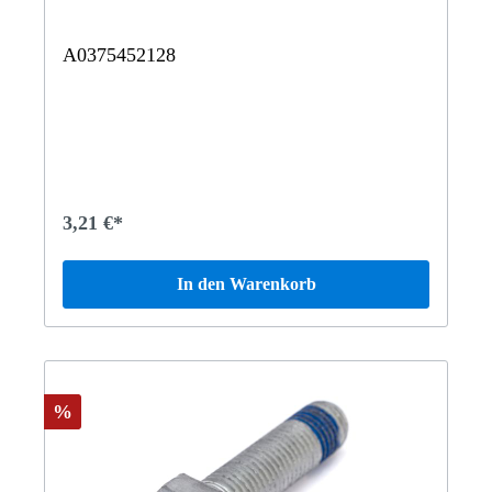
A0375452128
3,21 €*
In den Warenkorb
%