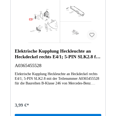
Elektrische Kupplung Heckleuchte an
Heckdeckel rechts E4/1; 5-PIN SLK2.8 für
B-Klasse 246
A0365455528
Elektrische Kupplung Heckleuchte an Heckdeckel rechts
E4/1; 5-PIN SLK2.8 mit der Teilenummer A0365455528
für die Baureihen B-Klasse 246 von Mercedes-Benz.
Dieses Mercedes-Benz Originalteil ist dem Bereich
BELEUCHTUNG HINTEN zugeordnet. Technische
Merkmale: Details: Heckleuchte an Heckdeckel rechts
E4/1; 5-PIN SLK2.8 Abmessungen: 4 x 3 x 1 cm
3,99 €*
Gewicht: 0.004kg Dieses Teil ersetzt die Teilenummer
A4513240184. Das Elektrische Kupplung A0365455528
wurde unter anderem verbaut in folgenden Modellen