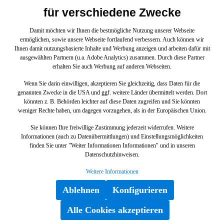
Originalteil ist dem Bereich Innenleuchten zugeordnet.
für verschiedene Zwecke
26,38 €*
29,64 €* UVP
(11% gespart)
Technische Merkmale: Details: Heckdeckel Abmessungen:
12 x 6 x 5 cm Gewicht: 0.018kg Dieses Teil ersetzt die
Damit möchten wir Ihnen die bestmögliche Nutzung unserer Webseite
Teilenummer A124990049205. Das Mercedes-Benz
ermöglichen, sowie unsere Webseite fortlaufend verbessern. Auch können wir
In den Warenkorb
Originalteil Innenleuchte A2218202101 A2218202101
Ihnen damit nutzungsbasierte Inhalte und Werbung anzeigen und arbeiten dafür mit
wurde unter anderem verbaut in folgenden Modellen
ausgewählten Partnern (u.a. Adobe Analytics) zusammen. Durch diese Partner
156902 GLA200CDI 4M156903 GLA220CDI156905
erhalten Sie auch Werbung auf anderen Webseiten.
GLA220CDI 4M156908 GLA200CDI156912 GLA 200 d
4MATIC Sport Utility Vehicle156942 B 200156943
Wenn Sie darin einwilligen, akzeptieren Sie gleichzeitig, dass Daten für die
GLA200156944 GLA250156946 GLA250 4M156947 C
genannten Zwecke in die USA und ggf. weitere Länder übermittelt werden. Dort
200 4MATIC T-Modell156952 Mercedes-AMG GLA 45
könnten z. B. Behörden leichter auf diese Daten zugreifen und Sie könnten
4MATIC Sport Utility Vehicle176000 A180CDI DCT
weniger Rechte haben, um dagegen vorzugehen, als in der Europäischen Union.
BE176001 A200CDI BE176002 A 200 d 4MATIC
Limousine176003 A220CDI BE176005 A 220 d 4MATIC
Sie können Ihre freiwillige Zustimmung jederzeit widerrufen. Weitere
PEAK176008 A 200 d SCORE!176011 ALSD A 160 d
Informationen (auch zu Datenübermittlungen) und Einstellungsmöglichkeiten
BCA176012 ALSD A 180 d BCA176042 A 180176043
finden Sie unter "Weiter Informationen Informationen" und in unseren
A200BE176044 A250 Sport176046 A 250 Sport
Datenschutzhinweisen.
4MATIC176047 A 220 4MATIC Limousine176050 A 250
Sport Limousine176051 A 250 Sport 4MATIC
Weitere Informationen
Limousine176052 Mercedes-Benz A 45 AMG 4M190377
Mercedes-Benz AMG GT190378 Mercedes-AMG GT
Ablehnen
Konfigurieren
S190379 Mercedes-AMG GT R PRO190380 Mercedes-
Scheibe
AMG GT C190382 Mercedes-AMG GT204000 C180CDI
Alle Cookies akzeptieren
BE204001 C200CDI BLUE EFF204002 C220CDI
BE204003 C250CDI BE204006 C 200 CDI LIM.204007