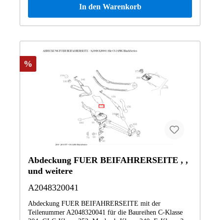
In den Warenkorb
246200 B180CDI DCT246201 B200CDI BE246211 B 160
d Sports Tourer246242 B180 BE Vertrauen Sie auf
Mercedes-Benz Originalteile.
%
Abdeckung FUER BEIFAHRERSEITE , ,
und weitere
A2048320041
Abdeckung FUER BEIFAHRERSEITE mit der
Teilenummer A2048320041 für die Baureihen C-Klasse