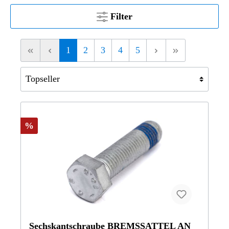
Filter
1
2
3
4
5
%
Sechskantschraube BREMSSATTEL AN