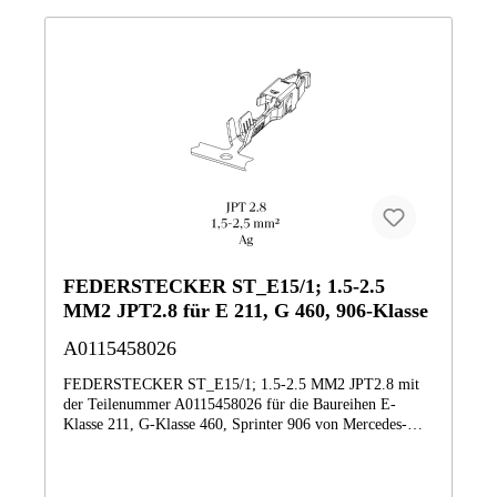
SL55230475 SL500230476 SL 600 Roadster230477 SL
600 Roadster230479 SL 65 AMG Roadster BCA231457
SL350231465 SL 400 Roadster231466 SL 400
Roadster231473 SL500231474 SL63 AMG231479 SL65
AMGDJ76X1 CLS 55 AMGGG8JB0 GLK 350
4MATICHF8HB9 E 350 4MATIC Limousine
BCANG79X2 S 65 AMG Limousine langNG7BB7 S 550
Limousine lang BCA Vertrauen Sie auf Mercedes-Benz
Originalteile.
FEDERSTECKER ST_E15/1; 1.5-2.5
MM2 JPT2.8 für E 211, G 460, 906-Klasse
A0115458026
FEDERSTECKER ST_E15/1; 1.5-2.5 MM2 JPT2.8 mit
der Teilenummer A0115458026 für die Baureihen E-
Klasse 211, G-Klasse 460, Sprinter 906 von Mercedes-
Benz. Dieses Mercedes-Benz Originalteil ist dem Bereich
Innenleuchte, Kontaktschalter zugeordnet. Technische
Merkmale: Details: ST_E15/1; 1.5-2.5 MM2 JPT2.8