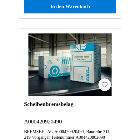
In den Warenkorb
Scheibenbremsbelag
A000420920490
BREMSBELAG A000420920490, Baureihe 211,
219 Vorgänger Teilenummer A004420802090