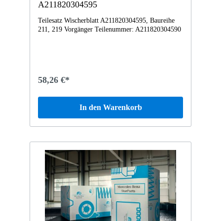
A211820304595
Teilesatz Wischerblatt A211820304595, Baureihe
211, 219 Vorgänger Teilenummer: A211820304590
58,26 €*
In den Warenkorb