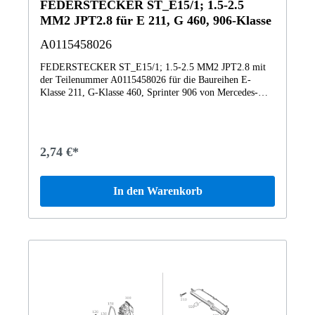
FEDERSTECKER ST_E15/1; 1.5-2.5
MM2 JPT2.8 für E 211, G 460, 906-Klasse
A0115458026
FEDERSTECKER ST_E15/1; 1.5-2.5 MM2 JPT2.8 mit
der Teilenummer A0115458026 für die Baureihen E-
Klasse 211, G-Klasse 460, Sprinter 906 von Mercedes-
Benz. Dieses Mercedes-Benz Originalteil ist dem Bereich
Innenleuchte, Kontaktschalter zugeordnet. Technische
Merkmale: Details: ST_E15/1; 1.5-2.5 MM2 JPT2.8
Abmessungen: 2 x 1 x 1 cm Gewicht: 0.001kg Dieses Teil
2,74 €*
ersetzt die Teilenummer A2464210920. Das
FEDERSTECKER A0115458026 wurde unter anderem
verbaut in folgenden Modellen 211004 E 200
In den Warenkorb
KOMPRESSOR Limousine211006 E220CDI211007 E
200 CDI Limousine BCA211008 E220CDI211016
E270CDI211020 E 280 CDI211022 E 320 CDI
Limousine211023 E 280 CDI Limousine211024 E300
BLUETEC211026 E 320 DT211028 E 400 CDI
Limousine211029 E 420 CDI Limousine211041 E 200
NGT BlueEFFICIENCY211042 E 200 NGT211052
E230211054 E 280 Limousine211056 E 350
Limousine211057 E 350 CGI Limousine211061
E260211065 E320211070 GLK 350 CDI 4MATIC211072