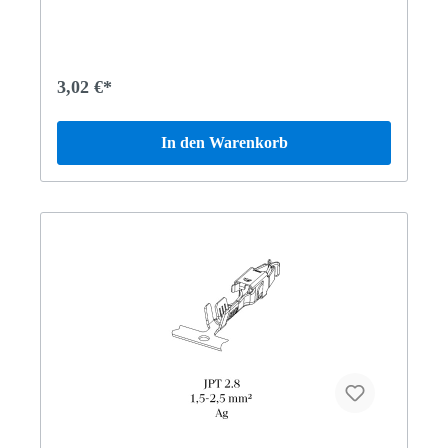
4M L LL221195 S 400 LANG HYBRID463234 G500
Limited Edition463272 Mercedes-AMG G 63 BCA463274
Mercedes-AMG G 65 Vertrauen Sie auf Mercedes-Benz
Originalteile.
3,02 €*
In den Warenkorb