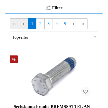
Filter
1
2
3
4
5
%
Sechskantschraube BREMSSATTEL AN