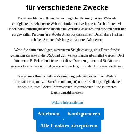
BEIFAHRERSEITE Abmessungen: 20 x 7 x 3 cm
für verschiedene Zwecke
5,54 €*
6,09 €* UVP
(9.03% gespart)
Gewicht: 0.035kg Dieses Teil ersetzt die Teilenummer
A2048850322. Das Abdeckung A2048320041 wurde unter
Damit möchten wir Ihnen die bestmögliche Nutzung unserer Webseite
anderem verbaut in folgenden Modellen 204000 C180CDI
ermöglichen, sowie unsere Webseite fortlaufend verbessern. Auch können wir
In den Warenkorb
BE204006 C 200 CDI LIM.204007 C200CDI204023
Ihnen damit nutzungsbasierte Inhalte und Werbung anzeigen und arbeiten dafür mit
C350CDI BE204025 C 350 CDI Limousine BE204031
ausgewählten Partnern (u.a. Adobe Analytics) zusammen. Durch diese Partner
C180 BLUE EFF204044 C180 KOMPRESSOR
erhalten Sie auch Werbung auf anderen Webseiten.
BlueEFFICIENCY204045 C180K204046 C180K204049
C 180204056 C350204057 C350 BE204065 C350CGI
Wenn Sie darin einwilligen, akzeptieren Sie gleichzeitig, dass Daten für die
BE204081 C 300 4MATIC Limousine204082 C250CDI
genannten Zwecke in die USA und ggf. weitere Länder übermittelt werden. Dort
4M BE204084 C 220 CDI 4MATIC Limousine204087 C
könnten z. B. Behörden leichter auf diese Daten zugreifen und Sie könnten
350 4MATIC Limousine204088 C 350 BlueEFFICIENCY
weniger Rechte haben, um dagegen vorzugehen, als in der Europäischen Union.
4MATIC Limousine204089 C 350 CDI 4Matic204092
C350CDI 4M BE204200 C180TCDI BE204201
Sie können Ihre freiwillige Zustimmung jederzeit widerrufen. Weitere
C200TCDI BE204202 GLC2504M204203 C250TCDI
Informationen (auch zu Datenübermittlungen) und Einstellungsmöglichkeiten
BE204207 C200TCDI204208 C220TCDI204223
finden Sie unter "Weiter Informationen Informationen" und in unseren
C350TCDI BE204225 C350TCDI BE204231 C180T
Datenschutzhinweisen.
BE204241 C200TK204245 C 180 KOMPRESSOR T-
Modell BlueEFFICIENCY204246 C 180 TK204252 C
Weitere Informationen
250 T-Modell204254 C 300 T-Modell BCA204256 C 350
T-Modell204257 C 350 T BlueEFF204277 C 63 T AMG
Ablehnen
Konfigurieren
BCA204282 C250TCDI 4M BE204284 C 220 T CDI
Stange Drehstab und Stoßdämpfer rechts
4MATIC204289 C320TCDI 4M204292 C350TCDI 4M
C 204, GLC 253, Maybach 240 und
Alle Cookies akzeptieren
BE204302 C220CDI BE Ed. C204303 C250CDI BE
weitere
C204347 C250 BE C204348 C200 C204349 C180 BLUE