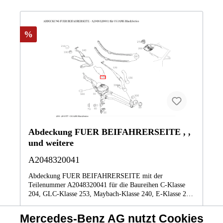
%
Abdeckung FUER BEIFAHRERSEITE , ,
und weitere
A2048320041
Abdeckung FUER BEIFAHRERSEITE mit der
Teilenummer A2048320041 für die Baureihen C-Klasse
204, GLC-Klasse 253, Maybach-Klasse 240, E-Klasse 207
von Mercedes-Benz. Dieses Mercedes-Benz Originalteil ist
dem Bereich SCHEIBENWISCHER zugeordnet.
Mercedes-Benz AG nutzt Cookies
Technische Merkmale: Details: FUER