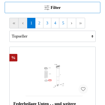
Filter
1
2
3
4
5
%
Federbeilage Unten , , und weitere