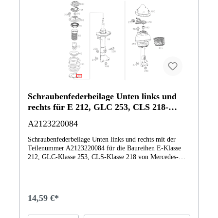
Schraubenfederbeilage Unten links und
rechts für E 212, GLC 253, CLS 218-
Klasse
A2123220084
Schraubenfederbeilage Unten links und rechts mit der
Teilenummer A2123220084 für die Baureihen E-Klasse
212, GLC-Klasse 253, CLS-Klasse 218 von Mercedes-
Benz. Dieses Mercedes-Benz Originalteil ist dem Bereich
Federbein und Federbeinbefestigung vorn zugeordnet.
Technische Merkmale: Details: Unten links und rechts
Abmessungen: 15 x 11 x 2 cm Gewicht: 0.036kg Dieses
14,59 €*
Teil ersetzt die Teilenummer Q0002306V000000000. Das
Schraubenfederbeilage A2123220084 wurde unter