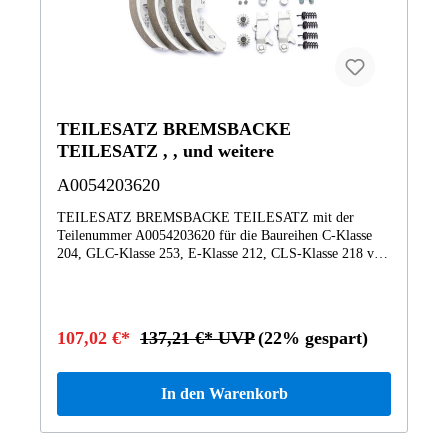
TEILESATZ BREMSBACKE
TEILESATZ , , und weitere
A0054203620
TEILESATZ BREMSBACKE TEILESATZ mit der
Teilenummer A0054203620 für die Baureihen C-Klasse
204, GLC-Klasse 253, E-Klasse 212, CLS-Klasse 218 von
Mercedes-Benz. Dieses Mercedes-Benz Originalteil ist dem
Bereich Hinterradbremse zugeordnet. Technische
Merkmale: Details: TEILESATZ Abmessungen: 25 x 12 x
10 cm Gewicht: 1.477kg Dieses Teil ersetzt die
107,02 €*
137,21 €* UVP
(22% gespart)
Teilenummer A2601800100. Das TEILESATZ
BREMSBACKE A0054203620 wurde unter anderem
verbaut in folgenden Modellen 204901 GLK200CDI
In den Warenkorb
LL204902 GLK220CDI204904 GLK250BT 4M204934
GLK200204936 GLK250204937 GLK250 4M204956
GLK 350204981 GLK 300 4MATIC204982 GLK250CDI