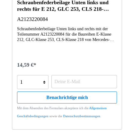
Schraubenfederbeilage Unten links und
rechts für E 212, GLC 253, CLS 218-
Klasse
A2123220084
Schraubenfederbeilage Unten links und rechts mit der
Teilenummer A2123220084 für die Baureihen E-Klasse
212, GLC-Klasse 253, CLS-Klasse 218 von Mercedes-
Benz. Dieses Mercedes-Benz Originalteil ist dem Bereich
Federbein und Federbeinbefestigung vorn zugeordnet.
Technische Merkmale: Details: Unten links und rechts
Abmessungen: 15 x 11 x 2 cm Gewicht: 0.036kg Dieses
14,59 €*
Teil ersetzt die Teilenummer Q0002306V000000000. Das
Schraubenfederbeilage A2123220084 wurde unter
anderem verbaut in folgenden Modellen 212001 E220 BT
BE Ed.212002 E220CDI BLUE EFF212003 E250CDI
BE212004 E 250 Limousine BlueTEC212005 E 200 CDI
Limousine212011 E 220 D 4M212024 E 350 Limousine
Benachrichtige mich
BlueT BCA212025 E350CDI BE212026 E350 BT212027
E300 BT212034 E200212035 E 200 NGT212036
Mit dem Absenden des Formulars akzeptiere ich die
Allgemeinen
E250212041 E200NGT BE212047 E250CGI BE212048
E200CGI BLUE EFF212054 E 300 Limousine212055
Geschäftsbedingungen
sowie die
Datenschutzbestimmungen
.
E300 BE212056 E 350 Limousine212057 E350CGI
BE212080 E 300 4MATIC Limousine212087 E350
4M212088 E350 4M BE212095 E 400 BlueHYBRID