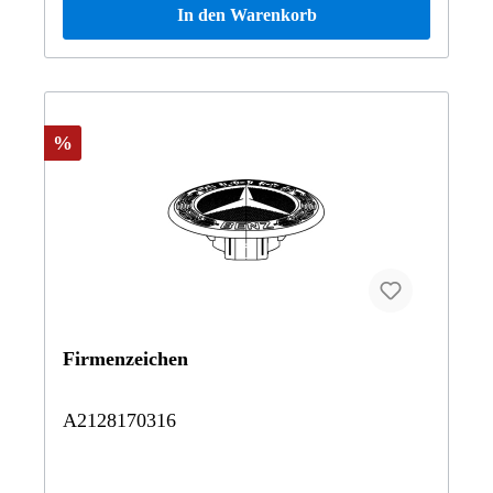
In den Warenkorb
S218976 Mercedes-AMG CLS 63 S 4MATIC Shooting
Brake218991 CLS500 4M S218992 Mercedes-AMG CLS
63 4MATIC Shooting Brake218993 CLS350CDI 4M
S218994 CLS 350 SB 4Matic218997 CLS 250 Shooting
Brake BlueTEC 4MATICGG8JB0 GLK 350
4MATICHF8HB9 E 350 4MATIC Limousine BCA
Vertrauen Sie auf Mercedes-Benz Originalteile.
%
Firmenzeichen
A2128170316