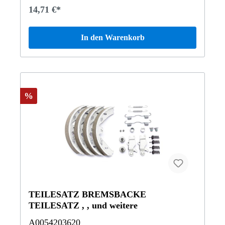
14,71 €*
In den Warenkorb
%
TEILESATZ BREMSBACKE
TEILESATZ , , und weitere
A0054203620