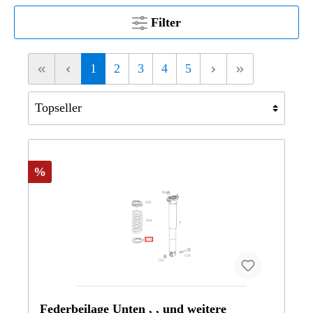
Filter
1
2
3
4
5
%
Federbeilage Unten , , und weitere