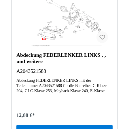
Abdeckung FEDERLENKER LINKS , ,
und weitere
A2043521588
Abdeckung FEDERLENKER LINKS mit der
Teilenummer A2043521588 für die Baureihen C-Klasse
204, GLC-Klasse 253, Maybach-Klasse 240, E-Klasse
212, CLS-Klasse 218 von Mercedes-Benz. Dieses
Mercedes-Benz Originalteil ist dem Bereich
Hinterachsaufhängung zugeordnet. Technische Merkmale:
Details: FEDERLENKER LINKS Abmessungen: 42 x 23
12,88 €*
x 9 cm Gewicht: 0.23kg Dieses Teil ersetzt die
Teilenummer A205540420764. Das Abdeckung
A2043521588 wurde unter anderem verbaut in folgenden