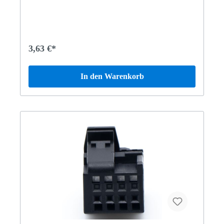
4M L LL221195 S 400 LANG HYBRID463234 G500
Limited Edition463272 Mercedes-AMG G 63 BCA463274
Mercedes-AMG G 65 Vertrauen Sie auf Mercedes-Benz
Originalteile.
3,63 €*
In den Warenkorb