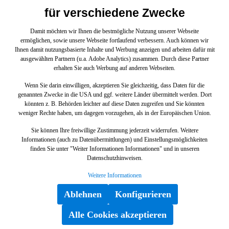
450218968 CLS 450 4MATIC218973 CLS500 S218974
für verschiedene Zwecke
CLS63AMG S218976 Mercedes-AMG CLS 63 S 4MATIC
Shooting Brake218991 CLS500 4M S218992 Mercedes-
Damit möchten wir Ihnen die bestmögliche Nutzung unserer Webseite
AMG CLS 63 4MATIC Shooting Brake218993
ermöglichen, sowie unsere Webseite fortlaufend verbessern. Auch können wir
CLS350CDI 4M S218994 CLS 350 SB 4Matic218997
%
Ihnen damit nutzungsbasierte Inhalte und Werbung anzeigen und arbeiten dafür mit
CLS 250 Shooting Brake BlueTEC 4MATIC Vertrauen Sie
ausgewählten Partnern (u.a. Adobe Analytics) zusammen. Durch diese Partner
auf Mercedes-Benz Originalteile.
erhalten Sie auch Werbung auf anderen Webseiten.
Wenn Sie darin einwilligen, akzeptieren Sie gleichzeitig, dass Daten für die
genannten Zwecke in die USA und ggf. weitere Länder übermittelt werden. Dort
könnten z. B. Behörden leichter auf diese Daten zugreifen und Sie könnten
weniger Rechte haben, um dagegen vorzugehen, als in der Europäischen Union.
Sie können Ihre freiwillige Zustimmung jederzeit widerrufen. Weitere
Informationen (auch zu Datenübermittlungen) und Einstellungsmöglichkeiten
Schraubenfederbeilage Oben links und
finden Sie unter "Weiter Informationen Informationen" und in unseren
rechts für E 212, GLC 253, CLS 218-
Datenschutzhinweisen.
Klasse
A2123220284
Weitere Informationen
Schraubenfederbeilage Oben links und rechts mit der
Ablehnen
Konfigurieren
Teilenummer A2123220284 für die Baureihen E-Klasse
212, GLC-Klasse 253, CLS-Klasse 218 von Mercedes-
Alle Cookies akzeptieren
Benz. Dieses Mercedes-Benz Originalteil ist dem Bereich