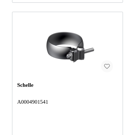
4MATIC212092 E 63 AMG 4MATIC212273 E 550 T-
Modell212274 E 63 T AMG212276 Mercedes-AMG E 63
S 4MATIC T-Modell212291 E500T 4M212292 Mercedes-
AMG E 63 4MATIC T-Modell218373 CLS 550218374
Mercedes-AMG CLS 63 Coupé218375 Mercedes-AMG
CLS 63 S Coupé RL218376 CLS 63 AMG S-Modell
4MATIC Coupé218391 CLS500 4M BE218392 Mercedes-
AMG CLS 63 4MATIC Coupé218973 CLS500 S218974
CLS63AMG S218976 Mercedes-AMG CLS 63 S 4MATIC
Shooting Brake218991 CLS500 4M S218992 Mercedes-
AMG CLS 63 4MATIC Shooting Brake Vertrauen Sie auf
Mercedes-Benz Originalteile.
Schelle
A0004901541