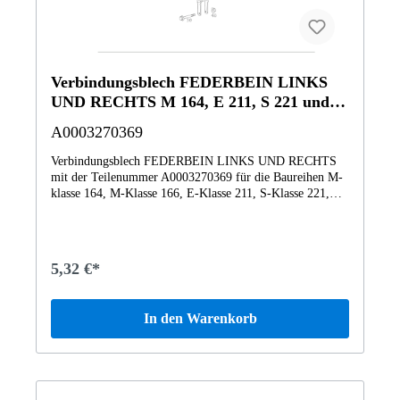
Mercedes-Benz Originalteile.
Verbindungsblech FEDERBEIN LINKS
UND RECHTS M 164, E 211, S 221 und
weitere
A0003270369
Verbindungsblech FEDERBEIN LINKS UND RECHTS
mit der Teilenummer A0003270369 für die Baureihen M-
klasse 164, M-Klasse 166, E-Klasse 211, S-Klasse 221,
EQC-Klasse 293, GLE-Klasse 292 von Mercedes-Benz.
Dieses Mercedes-Benz Originalteil ist dem Bereich
FEDERBEIN UND FEDERBEINBEFESTIGUNG
HINTEN zugeordnet. Technische Merkmale: Details:
5,32 €*
FEDERBEIN LINKS UND RECHTS Abmessungen: 3 x
2 x 2 cm Gewicht: 0.005kg Dieses Teil ersetzt die
Teilenummer A003990949764. Das Mercedes-Benz
In den Warenkorb
Originalteil Verbindungsblech A0003270369
A0003270369 wurde unter anderem verbaut in folgenden
Modellen 164124 ML 350 BLUETEC 4M164128 ML 450
CDI BCA164172 ML 500/550 4MATIC164175 ML 500
Off-Roader164177 ML 63 AMG 4MATIC Off-