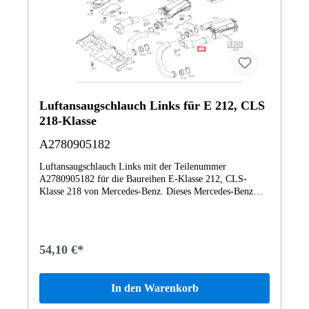
Luftansaugschlauch Links für E 212, CLS
218-Klasse
A2780905182
Luftansaugschlauch Links mit der Teilenummer
A2780905182 für die Baureihen E-Klasse 212, CLS-
Klasse 218 von Mercedes-Benz. Dieses Mercedes-Benz
Originalteil ist dem Bereich LUFTANSAUGUNG
BENZINFAHRZEUGE zugeordnet. Technische
Merkmale: Details: Links Abmessungen: 34 x 26 x 9 cm
Gewicht: 0.184kg Dieses Teil ersetzt die Teilenummer
54,10 €*
A2780901882. Das Luftansaugschlauch A2780905182
wurde unter anderem verbaut in folgenden Modellen
207373 E500 BE C207473 E 500/550 CABR.212073 E
In den Warenkorb
550212074 Mercedes-AMG E63 Limousine212076
Mercedes-AMG E 63 S 4MATIC Limousine212091 E 550