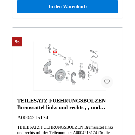
anderem verbaut in folgenden Modellen 292324 EQC 400
In den Warenkorb
4MATIC292356 GLE 400 4MATIC Coupé BCA292364
Mercedes-AMG GLE 43 4MATIC Coupé292373 GLE 500
4MATIC Coupé BCA292374 Mercedes-AMG GLE 63
4MATIC Coupé BCA292375 Mercedes-AMG GLE 63 S
4MATIC Coupé Vertrauen Sie auf Mercedes-Benz
Originalteile.
%
TEILESATZ FUEHRUNGSBOLZEN
Bremssattel links und rechts , , und
weitere
A0004215174
TEILESATZ FUEHRUNGSBOLZEN Bremssattel links
und rechts mit der Teilenummer A0004215174 für die