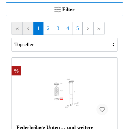
Filter
1
2
3
4
5
%
Federbeilage Unten , , und weitere