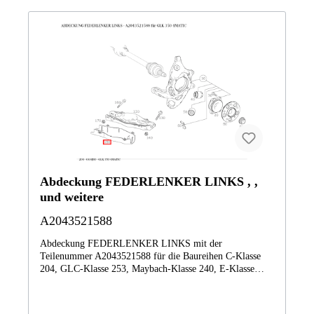
Shooting Brake218991 CLS500 4M S218992 Mercedes-
AMG CLS 63 4MATIC Shooting Brake218993
CLS350CDI 4M S218994 CLS 350 SB 4Matic218997
CLS 250 Shooting Brake BlueTEC 4MATIC Vertrauen Sie
auf Mercedes-Benz Originalteile.
Abdeckung FEDERLENKER LINKS , ,
und weitere
A2043521588
Abdeckung FEDERLENKER LINKS mit der
Teilenummer A2043521588 für die Baureihen C-Klasse
204, GLC-Klasse 253, Maybach-Klasse 240, E-Klasse
212, CLS-Klasse 218 von Mercedes-Benz. Dieses
Mercedes-Benz Originalteil ist dem Bereich
Hinterachsaufhängung zugeordnet. Technische Merkmale: